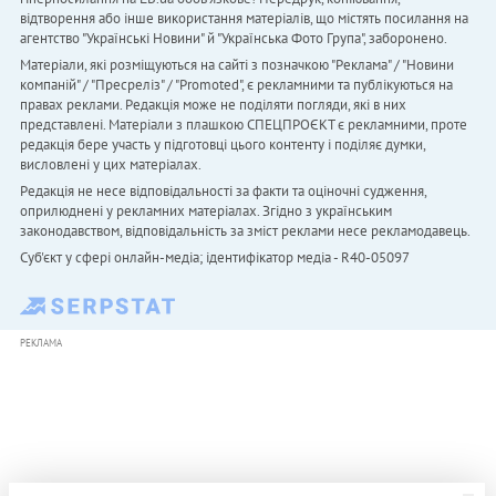
відтворення або інше використання матеріалів, що містять посилання на
агентство "Українськi Новини" й "Українська Фото Група", заборонено.
Матеріали, які розміщуються на сайті з позначкою "Реклама" / "Новини
компаній" / "Пресреліз" / "Promoted", є рекламними та публікуються на
правах реклами. Редакція може не поділяти погляди, які в них
представлені. Матеріали з плашкою СПЕЦПРОЄКТ є рекламними, проте
редакція бере участь у підготовці цього контенту і поділяє думки,
висловлені у цих матеріалах.
Редакція не несе відповідальності за факти та оціночні судження,
оприлюднені у рекламних матеріалах. Згідно з українським
законодавством, відповідальність за зміст реклами несе рекламодавець.
Cуб'єкт у сфері онлайн-медіа; ідентифікатор медіа - R40-05097
РЕКЛАМА