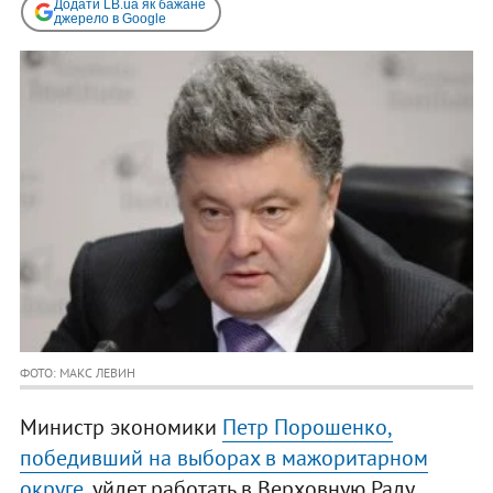
Додати LB.ua як бажане
джерело в Google
ФОТО: МАКС ЛЕВИН
Министр экономики
Петр Порошенко,
победивший на выборах в мажоритарном
округе
, уйдет работать в Верховную Раду.