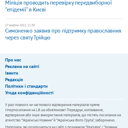
Міліція проводить перевірку передвиборної
"епідемії" в Києві
27 жовтня 2012, 11:39
Симоненко заявив про підтримку православних
через святу Трійцю
Про нас
Реклама на сайті
Івенти
Редакція
Політики і стандарти
Угода конфіденційності
У разі повного чи часткового відтворення матеріалів пряме
гіперпосилання на LB.ua обов'язкове! Передрук, копіювання,
відтворення або інше використання матеріалів, що містять посилання на
агентство "Українськi Новини" й "Українська Фото Група", заборонено.
Матеріали, які розміщуються на сайті з позначкою "Реклама" / "Новини