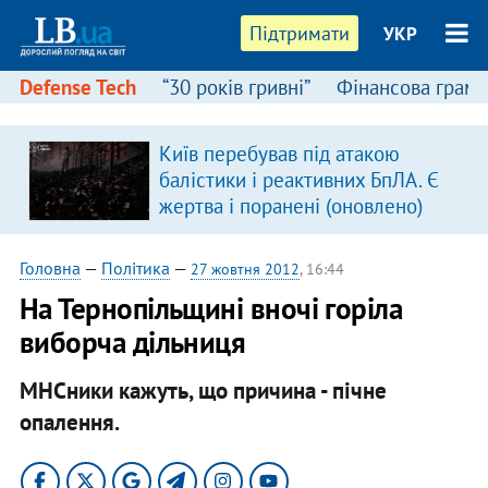
Підтримати
УКР
Defense Tech
“30 років гривні”
Фінансова грамо
Київ перебував під атакою
балістики і реактивних БпЛА. Є
жертва і поранені (оновлено)
Головна
—
Політика
—
27 жовтня 2012
, 16:44
На Тернопільщині вночі горіла
виборча дільниця
МНСники кажуть, що причина - пічне
опалення.