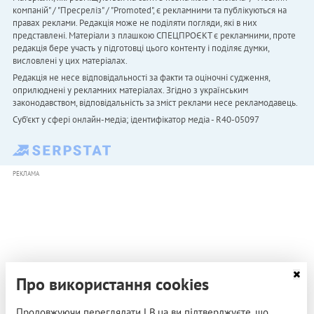
компаній" / "Пресреліз" / "Promoted", є рекламними та публікуються на
правах реклами. Редакція може не поділяти погляди, які в них
представлені. Матеріали з плашкою СПЕЦПРОЄКТ є рекламними, проте
редакція бере участь у підготовці цього контенту і поділяє думки,
висловлені у цих матеріалах.
Редакція не несе відповідальності за факти та оціночні судження,
оприлюднені у рекламних матеріалах. Згідно з українським
законодавством, відповідальність за зміст реклами несе рекламодавець.
Cуб'єкт у сфері онлайн-медіа; ідентифікатор медіа - R40-05097
РЕКЛАМА
Про використання cookies
Продовжуючи переглядати LB.ua ви підтверджуєте, що