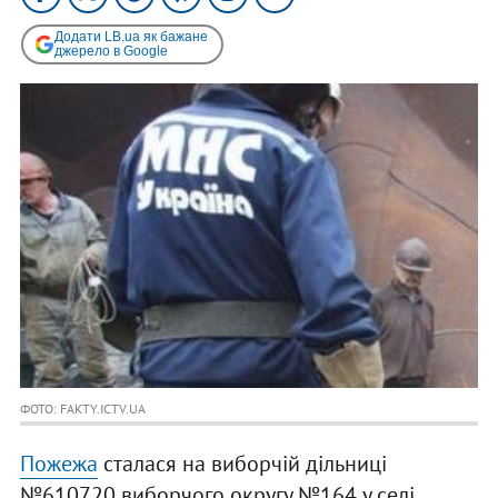
Додати LB.ua як бажане
джерело в Google
ФОТО: FAKTY.ICTV.UA
Пожежа
сталася на виборчій дільниці
№610720 виборчого округу №164 у селі