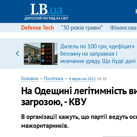
Defense Tech
“30 років гривні”
Фінансова
Дизель по 100 грн, «дефіцит»
, є
бензину на заправках і
мовчання уряду. Що буде далі
цінами на пальне?
Головна
—
Політика
—
6 вересня 2012
, 08:48
На Одещині легітимність в
загрозою, - КВУ
В організації кажуть, що партії ведуть о
мажоритарників.