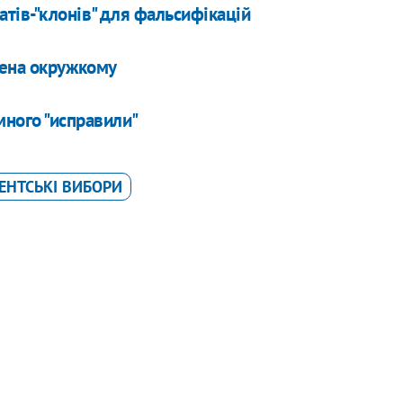
тів-"клонів" для фальсифікацій
члена окружкому
ного "исправили"
ЕНТСЬКІ ВИБОРИ