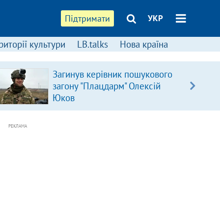
Підтримати
УКР
риторії культури
LB.talks
Нова країна
Загинув керівник пошукового
загону "Плацдарм" Олексій
Юков
РЕКЛАМА