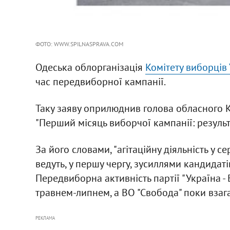
ФОТО: WWW.SPILNASPRAVA.COM
Одеська облорганізація
Комітету виборців
час передвиборної кампанії.
Таку заяву оприлюднив голова обласного 
"Перший місяць виборчої кампанії: результ
За його словами, "агітаційну діяльність у с
ведуть, у першу чергу, зусиллями кандидат
Передвиборна активність партії "Україна - 
травнем-липнем, а ВО "Свобода" поки взага
РЕКЛАМА