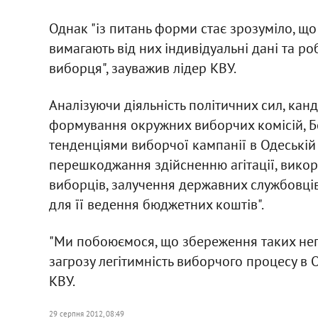
Однак "із питань форми стає зрозуміло, що 
вимагають від них індивідуальні дані та ро
виборця", зауважив лідер КВУ.
Аналізуючи діяльність політичних сил, канд
формування окружних виборчих комісій, Б
тенденціями виборчої кампанії в Одеській 
перешкоджання здійсненню агітації, викор
виборців, залучення державних службовців 
для її ведення бюджетних коштів".
"Ми побоюємося, що збереження таких нег
загрозу легітимність виборчого процесу в О
КВУ.
29 серпня 2012, 08:49