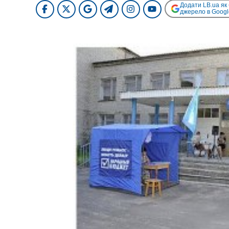
Додати LB.ua як
джерело в Googl