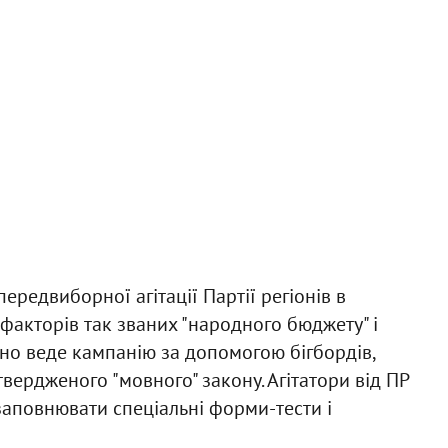
ередвиборної агітації Партії регіонів в
 факторів так званих "народного бюджету" і
ивно веде кампанію за допомогою бігбордів,
твердженого "мовного" закону. Агітатори від ПР
заповнювати спеціальні форми-тести і