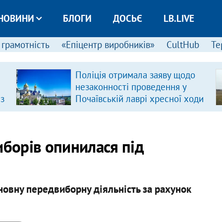
НОВИНИ
БЛОГИ
ДОСЬЄ
LB.LIVE
 грамотність
«Епіцентр виробників»
CultHub
Те
Поліція отримала заяву щодо
незаконності проведення у
 з
Почаївській лаврі хресної ходи
иборів опинилася під
сновну передвиборну діяльність за рахунок