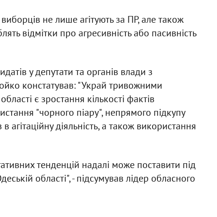
виборців не лише агітують за ПР, але також
блять відмітки про агресивність або пасивність
идатів у депутати та органів влади з
ойко констатував: "Украй тривожними
області є зростання кількості фактів
истання "чорного піару", непрямого підкупу
в агітаційну діяльність, а також використання
ативних тенденцій надалі може поставити під
деській області", - підсумував лідер обласного