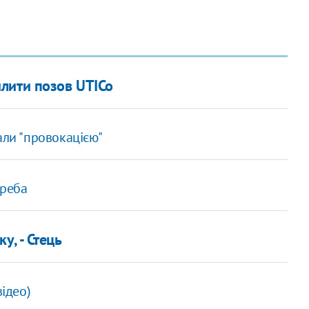
лити позов UTICo
али "провокацією"
треба
у, - Стець
відео)