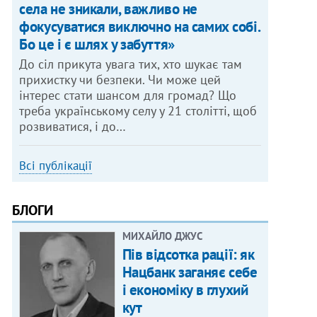
села не зникали, важливо не
фокусуватися виключно на самих собі.
Бо це і є шлях у забуття»
До сіл прикута увага тих, хто шукає там
прихистку чи безпеки. Чи може цей
інтерес стати шансом для громад? Що
треба українському селу у 21 столітті, щоб
розвиватися, і до…
Всі публікації
БЛОГИ
МИХАЙЛО ДЖУС
Пів відсотка рації: як
Нацбанк заганяє себе
і економіку в глухий
кут