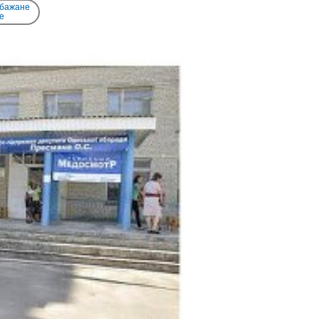
 бажане
e