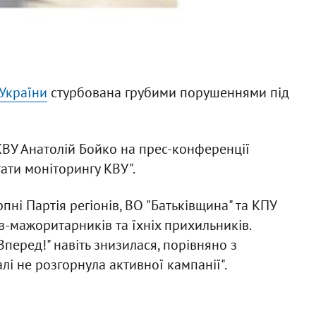
 України
стурбована грубими порушеннями під
КВУ Анатолій Бойко на прес-конференції
ати моніторингу КВУ".
ерпні Партія регіонів, ВО "Батьківщина" та КПУ
ів-мажоритарників та їхніх прихильників.
Вперед!" навіть знизилася, порівняно з
лі не розгорнула активної кампанії".