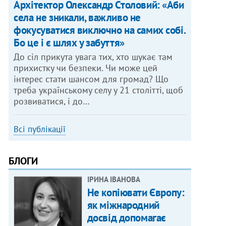
Архітектор Олександр Столовий: «Аби
села не зникали, важливо не
фокусуватися виключно на самих собі.
Бо це і є шлях у забуття»
До сіл прикута увага тих, хто шукає там
прихистку чи безпеки. Чи може цей
інтерес стати шансом для громад? Що
треба українському селу у 21 столітті, щоб
розвиватися, і до…
Всі публікації
БЛОГИ
ІРИНА ІВАНОВА
Не копіювати Європу:
як міжнародний
досвід допомагає