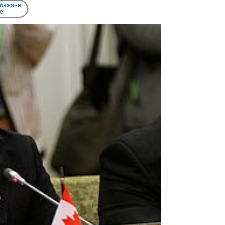
 бажане
e