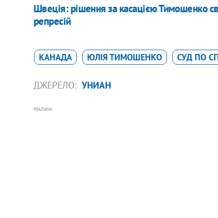
Швеція: рішення за касацією Тимошенко с
репресій
КАНАДА
ЮЛІЯ ТИМОШЕНКО
СУД ПО С
ДЖЕРЕЛО:
УНИАН
РЕКЛАМА