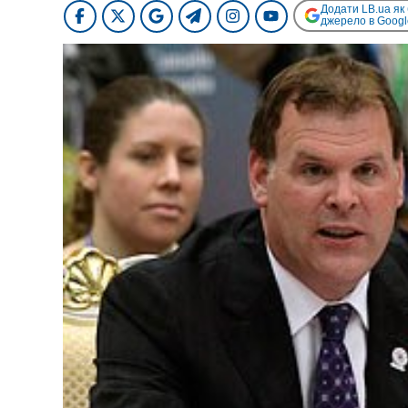
Додати LB.ua як
джерело в Googl