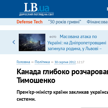
Defense Tech
“30 років гривні”
Фінансова
серця
Масована атака по
ФОТО
 кави
Україні: на Дніпропетровщині
загинула родина, у Львові –
удар по багатоповерхівках
(доповнюється)
Головна
—
Політика
—
30 серпня 2012
, 12:17
Канада глибоко розчарова
Тимошенко
Прем'єр-міністр країни закликав українс
системи.