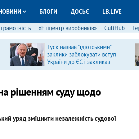
НОВИНИ
БЛОГИ
ДОСЬЄ
LB.LIVE
 грамотність
«Епіцентр виробників»
CultHub
Те
Туск назвав "ідіотськими"
заклики заблокувати вступ
України до ЄС і закликав
припинити антиукраїнську
риторику
на рішенням суду щодо
ький уряд зміцнити незалежність судової