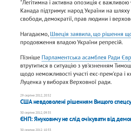
"Легітимна і активна опозиція є важливою 
Канада підтримує народ України на шляху р
свободи, демократії, прав людини і верхове
Нагадаємо,
Швеція заявила, що рішення щ
продовження владою України репресій.
Пізніше
Парламентська асамблея Ради Євр
втрутитися в ситуацію з ув'язненням Тимо
щодо неможливості участі екс-прем'єра і 
Луценка у виборах Верховної ради.
29 серпня 2012, 20:52
США невдоволені рішенням Вищого спецсу
30 серпня 2012, 09:35
ЄНП: Януковичу не слід очікувати від демокр
30 серпня 2012, 10:33