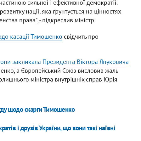
частиною сильної і ефективної демократії.
озвитку нації, яка ґрунтується на цінностях
нства права", - підкреслив міністр.
одо касації Тимошенко
свідчить про
опи закликала Президента Віктора Януковича
шенко, а Європейський Союз висловив жаль
колишнього міністра внутрішніх справ Юрія
ду щодо скарги Тимошенко
атів і друзів України, що вони такі наївні