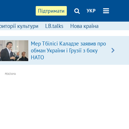
Підтримати
УКР
риторії культури
LB.talks
Нова країна
Мер Тбілісі Каладзе заявив про
обман України і Грузії з боку
НАТО
РЕКЛАМА