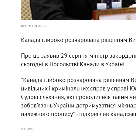
ФОТО: EPA/UPG
Канада глибоко розчарована рішенням В
Про це заявив 29 серпня міністр закордо
сьогодні в Посольстві Канади в Україні.
"Канада глибоко розчарована рішенням Вищ
цивільних і кримінальних справ у справі 
Судові слухання, які проводилися таким ч
зобов'язань України дотримуватися міжна
належного процесу", - підкреслив канадськи
РЕКЛАМА