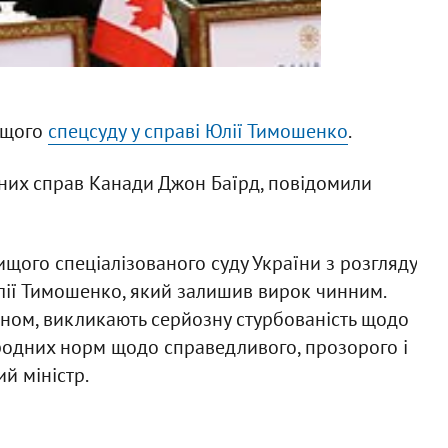
ищого
спецсуду у справі Юлії Тимошенко
.
нних справ Канади Джон Баїрд, повідомили
ого спеціалізованого суду України з розгляду
Юлії Тимошенко, який залишив вирок чинним.
ином, викликають серйозну стурбованість щодо
родних норм щодо справедливого, прозорого і
й міністр.