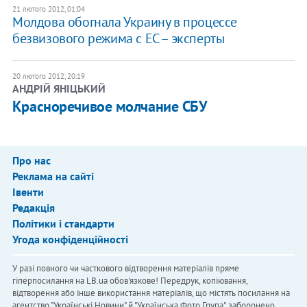
21 лютого 2012, 01:04
Молдова обогнала Украину в процессе
безвизового режима с ЕС – эксперты
20 лютого 2012, 20:19
АНДРІЙ ЯНІЦЬКИЙ
Красноречивое молчание СБУ
Про нас
Реклама на сайті
Івенти
Редакція
Політики і стандарти
Угода конфіденційності
У разі повного чи часткового відтворення матеріалів пряме
гіперпосилання на LB.ua обов'язкове! Передрук, копіювання,
відтворення або інше використання матеріалів, що містять посилання на
агентство "Українськi Новини" й "Українська Фото Група", заборонено.