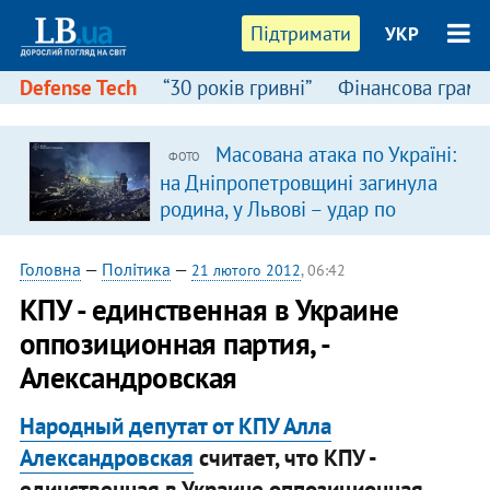
Підтримати
УКР
Defense Tech
“30 років гривні”
Фінансова грамо
Масована атака по Україні:
ФОТО
на Дніпропетровщині загинула
родина, у Львові – удар по
багатоповерхівках
(доповнюється)
Головна
—
Політика
—
21 лютого 2012
, 06:42
КПУ - единственная в Украине
оппозиционная партия, -
Александровская
Народный депутат от КПУ Алла
Александровская
считает, что КПУ -
единственная в Украине оппозиционная