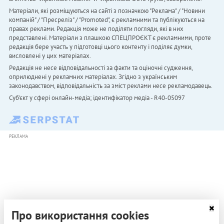
Матеріали, які розміщуються на сайті з позначкою "Реклама" / "Новини
компаній" / "Пресреліз" / "Promoted", є рекламними та публікуються на
правах реклами. Редакція може не поділяти погляди, які в них
представлені. Матеріали з плашкою СПЕЦПРОЄКТ є рекламними, проте
редакція бере участь у підготовці цього контенту і поділяє думки,
висловлені у цих матеріалах.
Редакція не несе відповідальності за факти та оціночні судження,
оприлюднені у рекламних матеріалах. Згідно з українським
законодавством, відповідальність за зміст реклами несе рекламодавець.
Cуб'єкт у сфері онлайн-медіа; ідентифікатор медіа - R40-05097
РЕКЛАМА
Про використання cookies