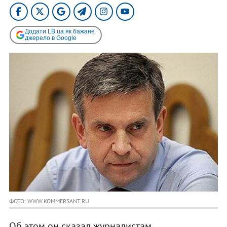
Додати LB.ua як бажане
джерело в Google
ФОТО: WWW.KOMMERSANT.RU
Об этом он сказал журналистам.