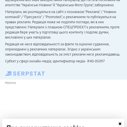
агентство "Українськi Новини" й "Українська Фото Група", заборонено.
Матеріали, які розміщуються на сайті з позначкою "Реклама" / "Новини
компаній" / "Пресреліз" / "Promoted", є рекламними та публікуються на
правах реклами. Редакція може не поділяти погляди, які в них
представлені. Матеріали з плашкою СПЕЦПРОЄКТ є рекламними, проте
редакція бере участь у підготовці цього контенту і поділяє думки,
висловлені у цих матеріалах.
Редакція не несе відповідальності за факти та оціночні судження,
оприлюднені у рекламних матеріалах. Згідно з українським
законодавством, відповідальність за зміст реклами несе рекламодавець.
Cуб'єкт у сфері онлайн-медіа; ідентифікатор медіа - R40-05097
РЕКЛАМА