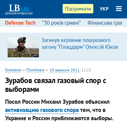
Підтримати
УКР
Defense Tech
“30 років гривні”
Фінансова грамо
Загинув керівник пошукового
загону "Плацдарм" Олексій Юков
Головна
—
Політика
—
10 вересня 2011
, 12:21
Зурабов связал газовый спор с
выборами
Посол России Михаил Зурабов объяснил
активизацию газового спора
тем, что в
Украине и России приближаются выборы.