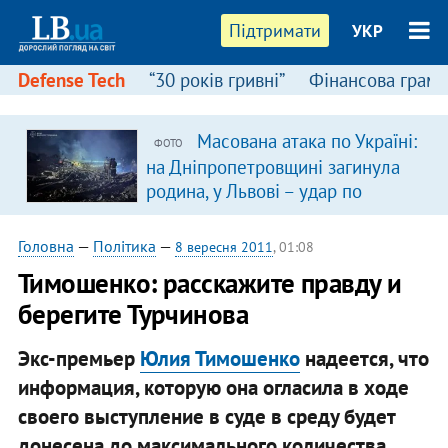
Підтримати
УКР
Defense Tech
“30 років гривні”
Фінансова грамо
Масована атака по Україні:
ФОТО
на Дніпропетровщині загинула
родина, у Львові – удар по
багатоповерхівках
(доповнюється)
Головна
—
Політика
—
8 вересня 2011
, 01:08
Тимошенко: расскажите правду и
берегите Турчинова
Экс-премьер
Юлия Тимошенко
надеется, что
информация, которую она огласила в ходе
своего выступление в суде в среду будет
донесена до максимального количества