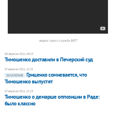
видео: пресс-служба БЮТ
08 вересня 2011, 08:23
Тимошенко доставили в Печерский суд
07 вересня 2011, 22:25
Гриценко сомневается, что
ЕКСКЛЮЗИВ
Тимошенко выпустят
07 вересня 2011, 21:23
Тимошенко о демарше оппозиции в Раде:
было классно