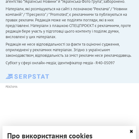
агентство "Українськi Новини" й "Українська Фото Група", заборонено.
Матеріали, які розміщуються на сайті з позначкою "Реклама" / "Новини
компаній" / "Пресреліз" / "Promoted", є рекламними та публікуються на
правах реклами. Редакція може не поділяти погляди, які в них
представлені. Матеріали з плашкою СПЕЦПРОЄКТ є рекламними, проте
редакція бере участь у підготовці цього контенту і поділяє думки,
висловлені у цих матеріалах.
Редакція не несе відповідальності за факти та оціночні судження,
оприлюднені у рекламних матеріалах. Згідно з українським
законодавством, відповідальність за зміст реклами несе рекламодавець.
Cуб'єкт у сфері онлайн-медіа; ідентифікатор медіа - R40-05097
РЕКЛАМА
Про використання cookies