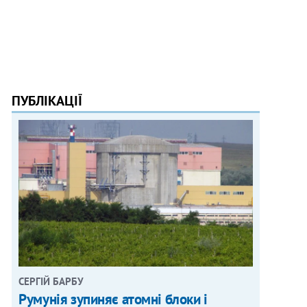
ПУБЛІКАЦІЇ
СЕРГІЙ БАРБУ
Румунія зупиняє атомні блоки і