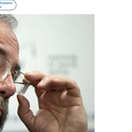
 бажане
e