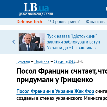
Defense Tech
“30 років гривні”
Фінансова
ового
Туск назвав "ідіотськими"
ій
заклики заблокувати вступ
України до ЄС і закликав
припинити антиукраїнську
риторику
Головна
—
Політика
—
26 серпня 2011
, 19:41
Посол Франции считает, что
придумали у Грищенко
Посол Франции в Украине Жак Фор
счита
созданы в стенах украинского Министер