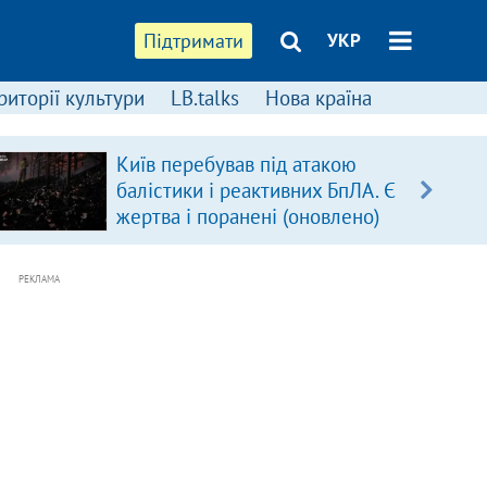
Підтримати
УКР
риторії культури
LB.talks
Нова країна
Київ перебував під атакою
балістики і реактивних БпЛА. Є
жертва і поранені (оновлено)
РЕКЛАМА