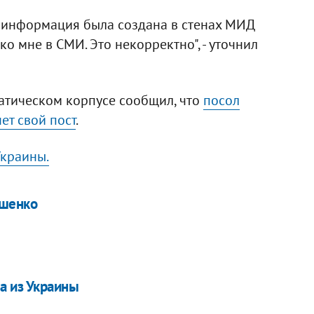
я информация была создана в стенах МИД
 мне в СМИ. Это некорректно", - уточнил
матическом корпусе сообщил, что
посол
ет свой пост
.
краины.
ошенко
а из Украины