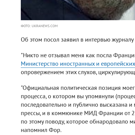
ФОТО: UKRANEWS.COM
Об этом посол заявил в интервью журналу 
"Никто не отзывал меня как посла Франции
Министерство иностранных и европейских
опровержением этих слухов, циркулирующих
"Официальная политическая позиция моего
процесса, о котором вы упомянули (проце
последовательно и публично высказана и 
прессы, и в коммюнике МИД Франции от 23
по этому поводу, которое обнародовало мин
напомнил Фор.