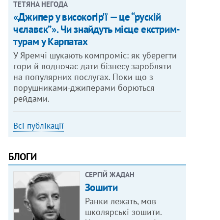
ТЕТЯНА НЕГОДА
«Джипер у високогір'ї — це “рускій
чєлавєк”». Чи знайдуть місце екстрим-
турам у Карпатах
У Яремчі шукають компроміс: як уберегти
гори й водночас дати бізнесу заробляти
на популярних послугах. Поки що з
порушниками-джиперами борються
рейдами.
Всі публікації
БЛОГИ
СЕРГІЙ ЖАДАН
Зошити
Ранки лежать, мов
школярські зошити.