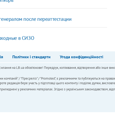
 генералом после переаттестации
ыходные в СИЗО
ія
Політики і стандарти
Угода конфіденційності
силання на LB.ua обов'язкове! Передрук, копіювання, відтворення або інше вико
ни компаній" / "Пресреліз" / "Promoted", є рекламними та публікуються на права
 редакція бере участь у підготовці цього контенту і поділяє думки, висловле
 оприлюднені у рекламних матеріалах. Згідно з українським законодавством, від