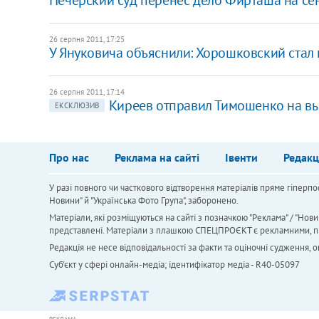
26 серпня 2011, 17:25
У Януковича объяснили: Хорошковский стал
26 серпня 2011, 17:14
Киреев отправил Тимошенко на в
ЕКСКЛЮЗИВ
Про нас
Реклама на сайті
Івенти
Редакц
У разі повного чи часткового відтворення матеріалів пряме гіперпо
Новини" й "Українська Фото Група", заборонено.
Матеріали, які розміщуються на сайті з позначкою "Реклама" / "Нови
представлені. Матеріали з плашкою СПЕЦПРОЄКТ є рекламними, проте
Редакція не несе відповідальності за факти та оціночні судження,
Cуб'єкт у сфері онлайн-медіа; ідентифікатор медіа - R40-05097