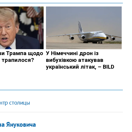
ентр столицы
на Януковича