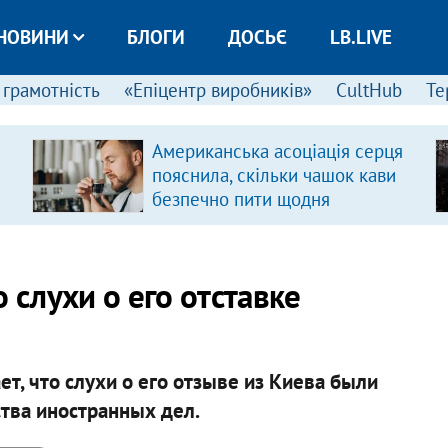
НОВИНИ
БЛОГИ
ДОСЬЄ
LB.LIVE
 грамотність
«Епіцентр виробників»
CultHub
Те
Американська асоціація серця
пояснила, скільки чашок кави
безпечно пити щодня
 слухи о его отставке
ет, что слухи о его отзыве из Киева были
ства иностранных дел.