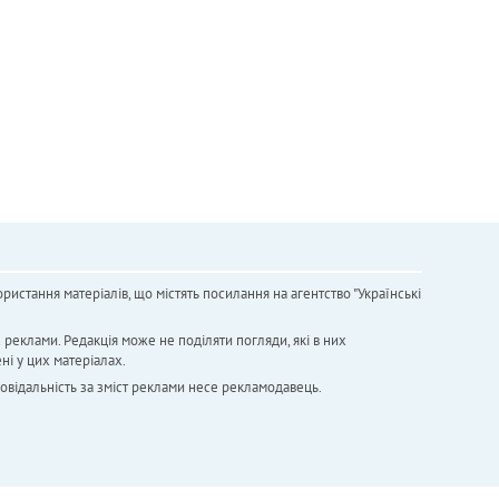
ристання матеріалів, що містять посилання на агентство "Українськi
х реклами. Редакція може не поділяти погляди, які в них
ні у цих матеріалах.
повідальність за зміст реклами несе рекламодавець.