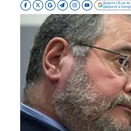
Додати LB.ua як
джерело в Googl