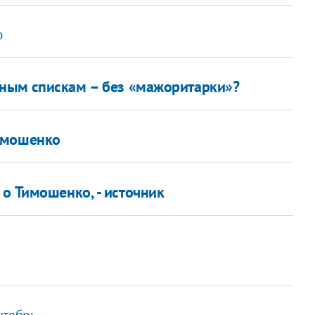
ю
йным спискам – без «мажоритарки»?
имошенко
о Тимошенко, - источник
нтябрь