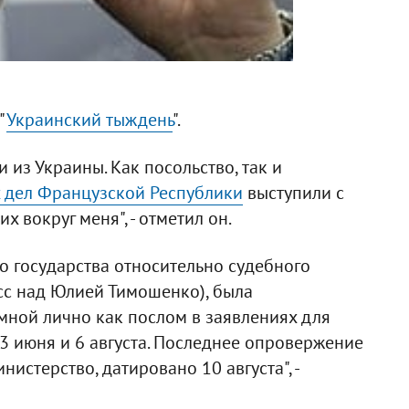
"
Украинский тыждень
".
 из Украины. Как посольство, так и
 дел Французской Республики
выступили с
 вокруг меня", - отметил он.
 государства относительно судебного
сс над Юлией Тимошенко), была
мной лично как послом в заявлениях для
 июня и 6 августа. Последнее опровержение
истерство, датировано 10 августа", -