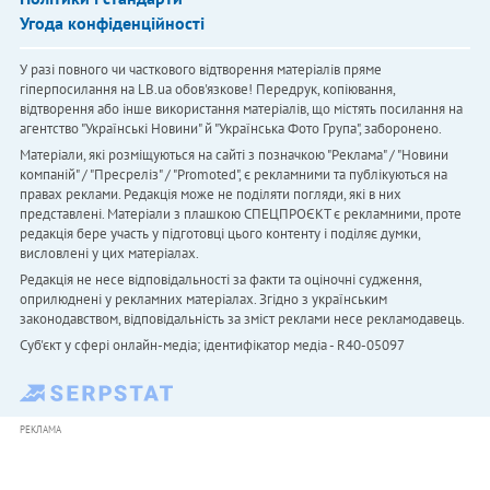
Угода конфіденційності
У разі повного чи часткового відтворення матеріалів пряме
гіперпосилання на LB.ua обов'язкове! Передрук, копіювання,
відтворення або інше використання матеріалів, що містять посилання на
агентство "Українськi Новини" й "Українська Фото Група", заборонено.
Матеріали, які розміщуються на сайті з позначкою "Реклама" / "Новини
компаній" / "Пресреліз" / "Promoted", є рекламними та публікуються на
правах реклами. Редакція може не поділяти погляди, які в них
представлені. Матеріали з плашкою СПЕЦПРОЄКТ є рекламними, проте
редакція бере участь у підготовці цього контенту і поділяє думки,
висловлені у цих матеріалах.
Редакція не несе відповідальності за факти та оціночні судження,
оприлюднені у рекламних матеріалах. Згідно з українським
законодавством, відповідальність за зміст реклами несе рекламодавець.
Cуб'єкт у сфері онлайн-медіа; ідентифікатор медіа - R40-05097
РЕКЛАМА