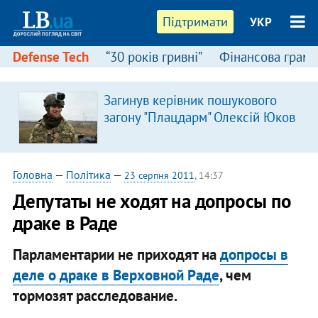
Підтримати
УКР
Defense Tech
“30 років гривні”
Фінансова грамо
Загинув керівник пошукового
я
загону "Плацдарм" Олексій Юков
Головна
—
Політика
—
23 серпня 2011
, 14:37
Депутаты не ходят на допросы по
драке в Раде
Парламентарии не приходят на
допросы в
деле о драке в Верховной Раде
, чем
тормозят расследование.