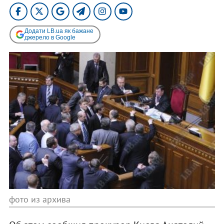
Додати LB.ua як бажане
джерело в Google
фото из архива