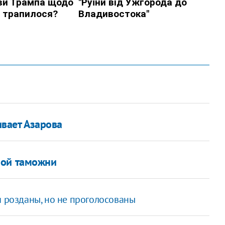
вает Азарова
ной таможни
и розданы, но не проголосованы