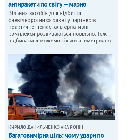
антиракети по світу — марно
Вільних засобів для відбиття
«невідворотних» ракет у партнерів
практично немає, альтернативні
комплекси розвиваються повільно. Тож
відбиватися можемо тільки асиметрично.
КИРИЛО ДАНИЛЬЧЕНКО АКА РОНІН
Багатовимірна ціль: чому удари по