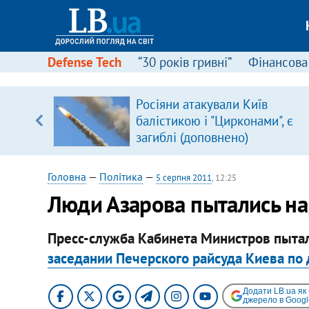
Defense Tech
“30 років гривні”
Фінансова
вив про
Росіяни атакували Київ
боку
балістикою і "Цирконами", є
загиблі (доповнено)
Головна
—
Політика
—
5 серпня 2011
, 12:25
Люди Азарова пытались на
Пресс-служба Кабинета Министров пытал
заседании Печерского райсуда Киева по
Додати LB.ua як
джерело в Googl