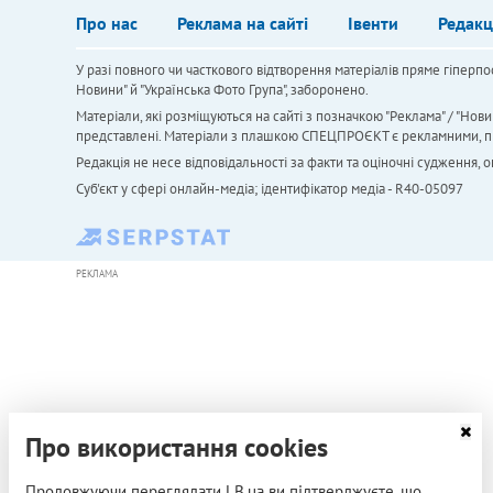
Про нас
Реклама на сайті
Івенти
Редакц
У разі повного чи часткового відтворення матеріалів пряме гіперпо
Новини" й "Українська Фото Група", заборонено.
Матеріали, які розміщуються на сайті з позначкою "Реклама" / "Нови
представлені. Матеріали з плашкою СПЕЦПРОЄКТ є рекламними, проте
Редакція не несе відповідальності за факти та оціночні судження,
Cуб'єкт у сфері онлайн-медіа; ідентифікатор медіа - R40-05097
РЕКЛАМА
Про використання cookies
Продовжуючи переглядати LB.ua ви підтверджуєте, що