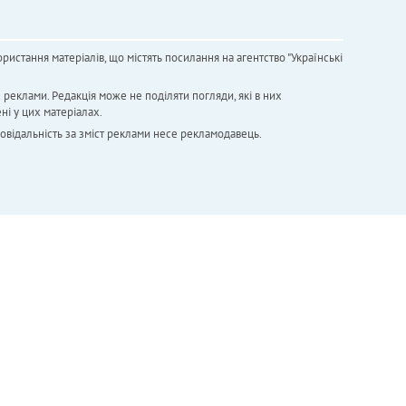
ристання матеріалів, що містять посилання на агентство "Українськi
х реклами. Редакція може не поділяти погляди, які в них
ні у цих матеріалах.
повідальність за зміст реклами несе рекламодавець.