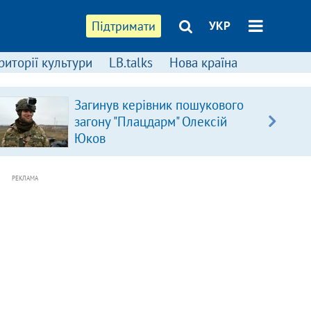
Підтримати
УКР
риторії культури
LB.talks
Нова країна
Загинув керівник пошукового
загону "Плацдарм" Олексій
Юков
РЕКЛАМА