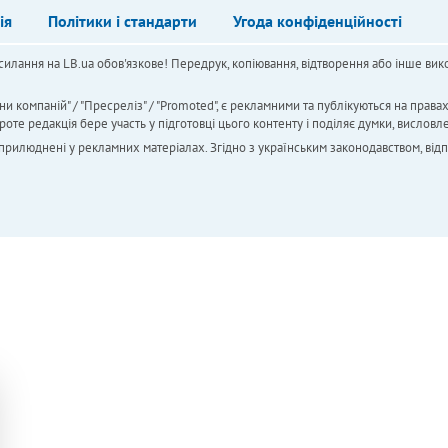
ія
Політики і стандарти
Угода конфіденційності
силання на LB.ua обов'язкове! Передрук, копіювання, відтворення або інше вико
ни компаній" / "Пресреліз" / "Promoted", є рекламними та публікуються на права
 редакція бере участь у підготовці цього контенту і поділяє думки, висловле
 оприлюднені у рекламних матеріалах. Згідно з українським законодавством, від