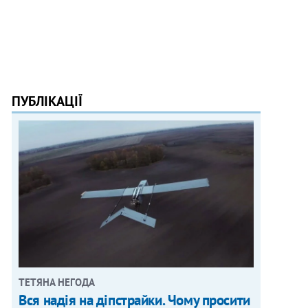
ПУБЛІКАЦІЇ
ТЕТЯНА НЕГОДА
Вся надія на діпстрайки. Чому просити