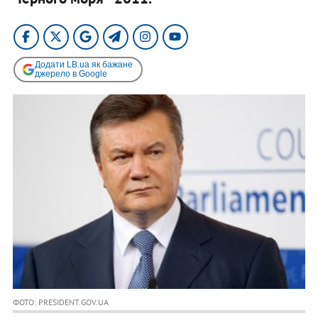
Додати LB.ua як бажане
джерело в Google
ФОТО: PRESIDENT.GOV.UA