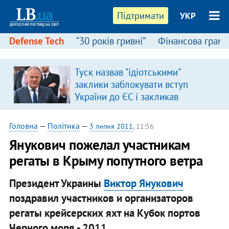
Підтримати
УКР
Defense Tech
“30 років гривні”
Фінансова грамо
Туск назвав "ідіотськими"
заклики заблокувати вступ
України до ЄС і закликав
припинити антиукраїнську
риторику
Головна
—
Політика
—
3 липня 2011
, 11:56
Янукович пожелал участникам
регаты в Крыму попутного ветра
Президент Украины
Виктор Янукович
поздравил участников и организаторов
регаты крейсерских яхт на Кубок портов
Черного моря - 2011.