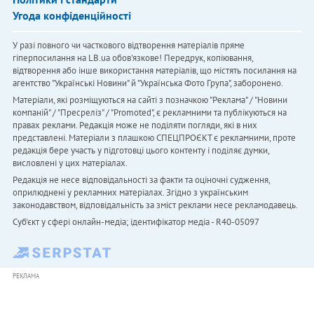
Угода конфіденційності
У разі повного чи часткового відтворення матеріалів пряме
гіперпосилання на LB.ua обов'язкове! Передрук, копіювання,
відтворення або інше використання матеріалів, що містять посилання на
агентство "Українськi Новини" й "Українська Фото Група", заборонено.
Матеріали, які розміщуються на сайті з позначкою "Реклама" / "Новини
компаній" / "Пресреліз" / "Promoted", є рекламними та публікуються на
правах реклами. Редакція може не поділяти погляди, які в них
представлені. Матеріали з плашкою СПЕЦПРОЄКТ є рекламними, проте
редакція бере участь у підготовці цього контенту і поділяє думки,
висловлені у цих матеріалах.
Редакція не несе відповідальності за факти та оціночні судження,
оприлюднені у рекламних матеріалах. Згідно з українським
законодавством, відповідальність за зміст реклами несе рекламодавець.
Cуб'єкт у сфері онлайн-медіа; ідентифікатор медіа - R40-05097
РЕКЛАМА