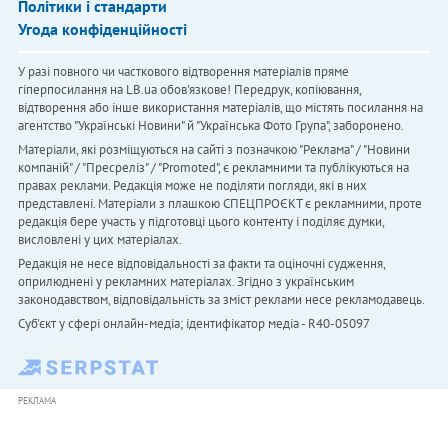
Політики і стандарти
Угода конфіденційності
У разі повного чи часткового відтворення матеріалів пряме
гіперпосилання на LB.ua обов'язкове! Передрук, копіювання,
відтворення або інше використання матеріалів, що містять посилання на
агентство "Українськi Новини" й "Українська Фото Група", заборонено.
Матеріали, які розміщуються на сайті з позначкою "Реклама" / "Новини
компаній" / "Пресреліз" / "Promoted", є рекламними та публікуються на
правах реклами. Редакція може не поділяти погляди, які в них
представлені. Матеріали з плашкою СПЕЦПРОЄКТ є рекламними, проте
редакція бере участь у підготовці цього контенту і поділяє думки,
висловлені у цих матеріалах.
Редакція не несе відповідальності за факти та оціночні судження,
оприлюднені у рекламних матеріалах. Згідно з українським
законодавством, відповідальність за зміст реклами несе рекламодавець.
Cуб'єкт у сфері онлайн-медіа; ідентифікатор медіа - R40-05097
РЕКЛАМА