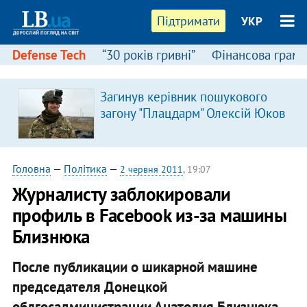
Підтримати
УКР
Defense Tech
“30 років гривні”
Фінансова грамо
Загинув керівник пошукового
загону "Плацдарм" Олексій Юков
Головна
—
Політика
—
2 червня 2011
, 19:07
Журналисту заблокировали
профиль в Facebook из-за машины
Близнюка
После публикации о шикарной машине
председателя Донецкой
облгосадминистрации Анатолия Близнюка