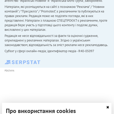
агентство "Українськi Новини" й "Українська Фото Група", заборонено.
Матеріали, які розміщуються на сайті з позначкою "Реклама" / "Новини
компаній" / "Пресреліз" / "Promoted", є рекламними та публікуються на
правах реклами. Редакція може не поділяти погляди, які в них
представлені. Матеріали з плашкою СПЕЦПРОЄКТ є рекламними, проте
редакція бере участь у підготовці цього контенту і поділяє думки,
висловлені у цих матеріалах.
Редакція не несе відповідальності за факти та оціночні судження,
оприлюднені у рекламних матеріалах. Згідно з українським
законодавством, відповідальність за зміст реклами несе рекламодавець.
Cуб'єкт у сфері онлайн-медіа; ідентифікатор медіа - R40-05097
РЕКЛАМА
Про використання cookies