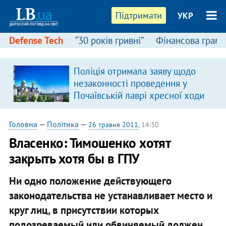
Підтримати
УКР
Defense Tech
“30 років гривні”
Фінансова грамо
Поліція отримала заяву щодо
незаконності проведення у
Почаївській лаврі хресної ходи
Головна
—
Політика
—
26 травня 2011
, 14:30
Власенко: Тимошенко хотят
закрыть хотя бы в ГПУ
Ни одно положение действующего
законодательства не устанавливает место и
круг лиц, в присутствии которых
подозреваемый или обвиняемый должен