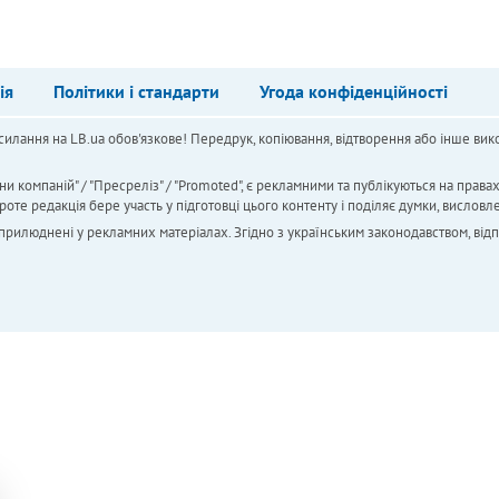
ія
Політики і стандарти
Угода конфіденційності
силання на LB.ua обов'язкове! Передрук, копіювання, відтворення або інше вико
ни компаній" / "Пресреліз" / "Promoted", є рекламними та публікуються на права
 редакція бере участь у підготовці цього контенту і поділяє думки, висловле
 оприлюднені у рекламних матеріалах. Згідно з українським законодавством, від