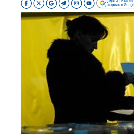
Додати LB.ua як
джерело в Googl