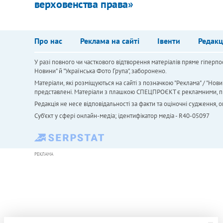
верховенства права»
Про нас
Реклама на сайті
Івенти
Редакц
У разі повного чи часткового відтворення матеріалів пряме гіперпо
Новини" й "Українська Фото Група", заборонено.
Матеріали, які розміщуються на сайті з позначкою "Реклама" / "Нови
представлені. Матеріали з плашкою СПЕЦПРОЄКТ є рекламними, проте
Редакція не несе відповідальності за факти та оціночні судження,
Cуб'єкт у сфері онлайн-медіа; ідентифікатор медіа - R40-05097
РЕКЛАМА