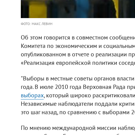
ФОТО: МАКС ЛЕВИН
Об этом говорится в совместном сообщен
Комитета по экономическим и социальным
опубликованном в отчете о реализации пр
«Реализация европейской политики соседс
"Выборы в местные советы органов власти
года. В июле 2010 года Верховная Рада п
выборах
, который широко раскритиковал
Независимые наблюдатели поддали критик
это шаг назад, по сравнению с выборами 200
По мнению международной миссии наблюд