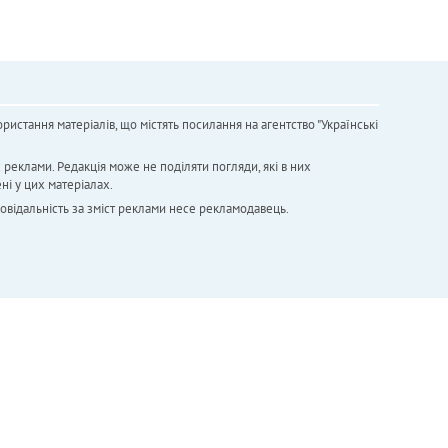
ристання матеріалів, що містять посилання на агентство "Українськi
х реклами. Редакція може не поділяти погляди, які в них
ні у цих матеріалах.
повідальність за зміст реклами несе рекламодавець.