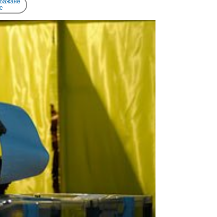
 бажане
e