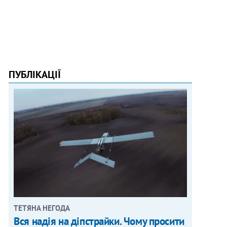
ПУБЛІКАЦІЇ
ТЕТЯНА НЕГОДА
Вся надія на діпстрайки. Чому просити