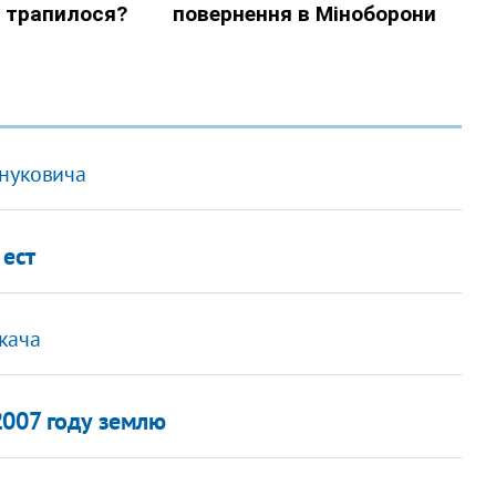
Януковича
 ест
кача
2007 году землю