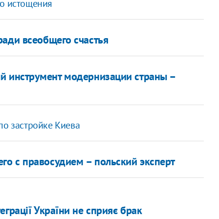
го истощения
ради всеобщего счастья
й инструмент модернизации страны –
по застройке Киева
го с правосудием – польский эксперт
еграції України не сприяє брак