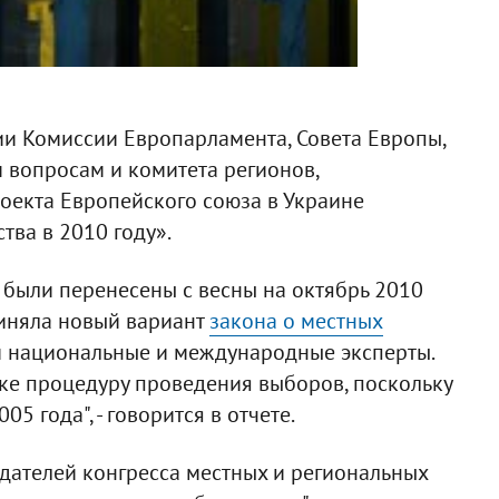
ии Комиссии Европарламента, Совета Европы,
 вопросам и комитета регионов,
оекта Европейского союза в Украине
тва в 2010 году».
 были перенесены с весны на октябрь 2010
риняла новый вариант
закона о местных
и национальные и международные эксперты.
е процедуру проведения выборов, поскольку
5 года", - говорится в отчете.
ателей конгресса местных и региональных