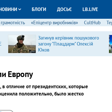
НОВИНИ
БЛОГИ
ДОСЬЄ
LB.LIVE
 грамотність
«Епіцентр виробників»
CultHub
Те
Загинув керівник пошукового
Є
загону "Плацдарм" Олексій
Юков
и Европу
, в отличие от президентских, которые
ценила положительно, было жестко