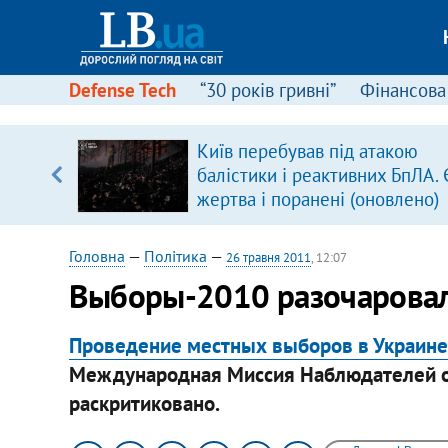
Defense Tech
“30 років гривні”
Фінансова
Київ перебував під атакою
уп
балістики і реактивних БпЛА. 
жертва і поранені (оновлено)
ку
Головна
—
Політика
—
26 травня 2011
, 12:07
Выборы-2010 разочаровал
Проведение местных выборов в Украине
Международная Миссия Наблюдателей о
раскритиковано.