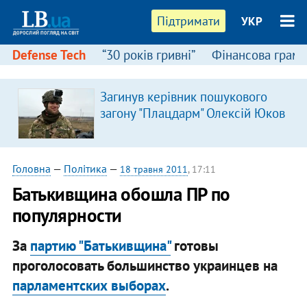
Підтримати
УКР
Defense Tech
“30 років гривні”
Фінансова грамо
Загинув керівник пошукового
загону "Плацдарм" Олексій Юков
Головна
—
Політика
—
18 травня 2011
, 17:11
Батькивщина обошла ПР по
популярности
За
партию "Батькивщина"
готовы
проголосовать большинство украинцев на
парламентских выборах
.