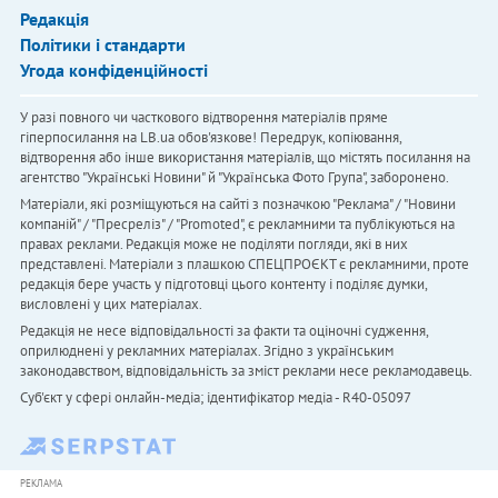
Редакція
Політики і стандарти
Угода конфіденційності
У разі повного чи часткового відтворення матеріалів пряме
гіперпосилання на LB.ua обов'язкове! Передрук, копіювання,
відтворення або інше використання матеріалів, що містять посилання на
агентство "Українськi Новини" й "Українська Фото Група", заборонено.
Матеріали, які розміщуються на сайті з позначкою "Реклама" / "Новини
компаній" / "Пресреліз" / "Promoted", є рекламними та публікуються на
правах реклами. Редакція може не поділяти погляди, які в них
представлені. Матеріали з плашкою СПЕЦПРОЄКТ є рекламними, проте
редакція бере участь у підготовці цього контенту і поділяє думки,
висловлені у цих матеріалах.
Редакція не несе відповідальності за факти та оціночні судження,
оприлюднені у рекламних матеріалах. Згідно з українським
законодавством, відповідальність за зміст реклами несе рекламодавець.
Cуб'єкт у сфері онлайн-медіа; ідентифікатор медіа - R40-05097
РЕКЛАМА