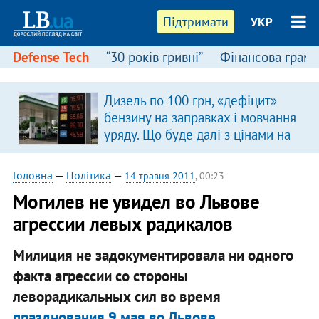
Підтримати
УКР
Defense Tech
“30 років гривні”
Фінансова грамо
Дизель по 100 грн, «дефіцит»
бензину на заправках і мовчання
уряду. Що буде далі з цінами на
пальне?
Головна
—
Політика
—
14 травня 2011
, 00:23
Могилев не увидел во Львове
агрессии левых радикалов
Милиция не задокументировала ни одного
факта агрессии со стороны
леворадикальных сил во время
празднования 9 мая во Львове
.