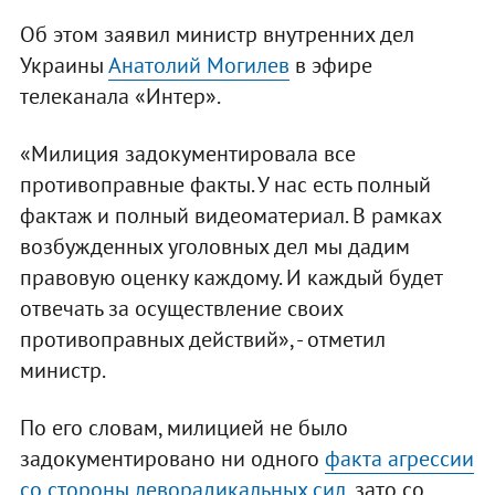
Об этом заявил министр внутренних дел
Украины
Анатолий Могилев
в эфире
телеканала «Интер».
«Милиция задокументировала все
противоправные факты. У нас есть полный
фактаж и полный видеоматериал. В рамках
возбужденных уголовных дел мы дадим
правовую оценку каждому. И каждый будет
отвечать за осуществление своих
противоправных действий», - отметил
министр.
По его словам, милицией не было
задокументировано ни одного
факта агрессии
со стороны леворадикальных сил
, зато со