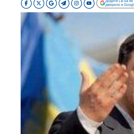
Додати LB.ua як
джерело в Googl