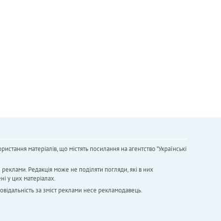
ристання матеріалів, що містять посилання на агентство "Українськi
х реклами. Редакція може не поділяти погляди, які в них
ні у цих матеріалах.
повідальність за зміст реклами несе рекламодавець.