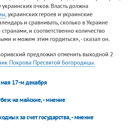
 украинских очков. Власть должна
ны,
украинских героев и украинские
лендарь и сравнивать, сколько в Украине
странами, и соответственно количество
ыми и можем этим гордиться», - сказал он.
воривский предложил отменить выходной 2
ник Покрова Пресвятой Богородицы.
 мая 17-м декабря
беж на майские, - мнение
одных за счет государства, - мнение