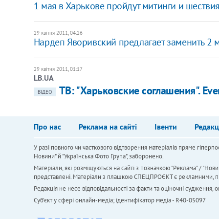
1 мая в Харькове пройдут митинги и шестви
29 квітня 2011, 04:26
Нардеп Яворивский предлагает заменить 2 
29 квітня 2011, 01:17
LB.UA
ТВ: "Харьковские соглашения". Ever
ВІДЕО
Про нас
Реклама на сайті
Івенти
Редакц
У разі повного чи часткового відтворення матеріалів пряме гіперпо
Новини" й "Українська Фото Група", заборонено.
Матеріали, які розміщуються на сайті з позначкою "Реклама" / "Нови
представлені. Матеріали з плашкою СПЕЦПРОЄКТ є рекламними, проте
Редакція не несе відповідальності за факти та оціночні судження,
Cуб'єкт у сфері онлайн-медіа; ідентифікатор медіа - R40-05097