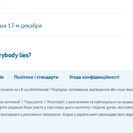
я
мая 17-м декабря
ybody lies?
ія
Політики і стандарти
Угода конфіденційності
силання на LB.ua обов'язкове! Передрук, копіювання, відтворення або інше вико
ни компаній" / "Пресреліз" / "Promoted", є рекламними та публікуються на права
 редакція бере участь у підготовці цього контенту і поділяє думки, висловле
 оприлюднені у рекламних матеріалах. Згідно з українським законодавством, від