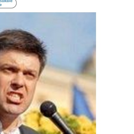
 бажане
e