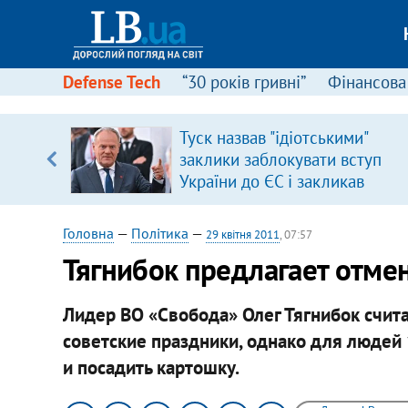
Defense Tech
“30 років гривні”
Фінансова
ою
Туск назвав "ідіотськими"
пЛА. Є
заклики заблокувати вступ
лено)
України до ЄС і закликав
припинити антиукраїнську
риторику
Головна
—
Політика
—
29 квітня 2011
, 07:57
Тягнибок предлагает отмен
Лидер ВО «Свобода» Олег Тягнибок счита
советские праздники, однако для людей 
и посадить картошку.