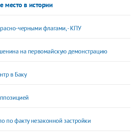
е место в истории
красно-черными флагами, - КПУ
ршенина на первомайскую демонстрацию
нтр в Баку
оппозицией
ло по факту незаконной застройки