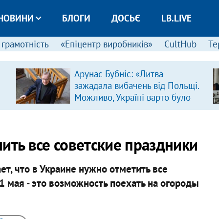
НОВИНИ
БЛОГИ
ДОСЬЄ
LB.LIVE
 грамотність
«Епіцентр виробників»
CultHub
Те
Арунас Бубніс: «Литва
зажадала вибачень від Польщі.
Можливо, Україні варто було
зробити так само»
ить все советские праздники
ет, что в Украине нужно отметить все
1 мая - это возможность поехать на огороды