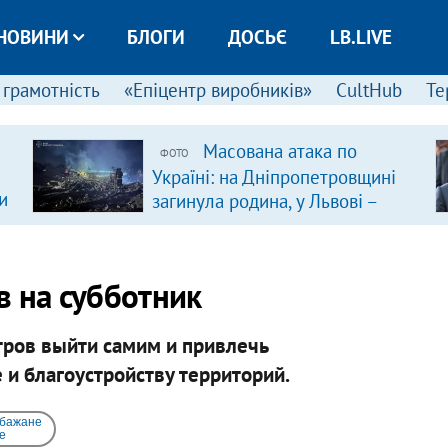
НОВИНИ
БЛОГИ
ДОСЬЄ
LB.LIVE
 грамотність
«Епіцентр виробників»
CultHub
Те
Масована атака по
ФОТО
Україні: на Дніпропетровщині
и
загинула родина, у Львові –
удар по багатоповерхівках
(доповнюється)
в на субботник
тров выйти самим и привлечь
 и благоустройству территорий.
 бажане
e