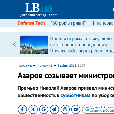
Defense Tech
“30 років гривні”
Фінансова
ового
Поліція отримала заяву щодо
ій
незаконності проведення у
Почаївській лаврі хресної ход
Головна
—
Політика
—
6 квітня 2011
, 11:07
Азаров созывает министро
Премьер Николай Азаров призвал минис
общественность к
субботникам
по уборке
Додати LB.ua як
джерело в Googl