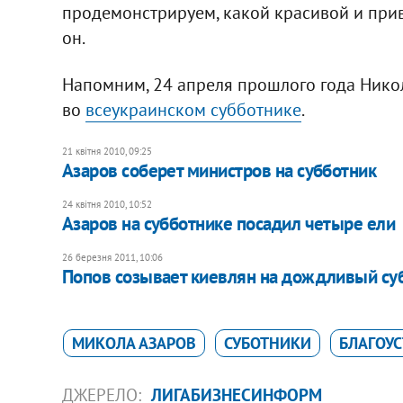
продемонстрируем, какой красивой и приве
он.
Напомним, 24 апреля прошлого года Нико
во
всеукраинском субботнике
.
21 квітня 2010, 09:25
Азаров соберет министров на субботник
24 квітня 2010, 10:52
Азаров на субботнике посадил четыре ели
26 березня 2011, 10:06
Попов созывает киевлян на дождливый су
МИКОЛА АЗАРОВ
СУБОТНИКИ
БЛАГОУС
ДЖЕРЕЛО:
ЛИГАБИЗНЕСИНФОРМ