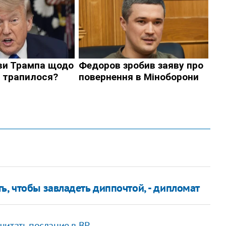
ь, чтобы завладеть диппочтой, - дипломат
читать послание в ВР