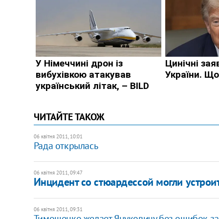
ЧИТАЙТЕ ТАКОЖ
06 квітня 2011, 10:01
Рада открылась
06 квітня 2011, 09:47
Инцидент со стюардессой могли устроит
06 квітня 2011, 09:31
Тимошенко желает Януковичу без ошибок за