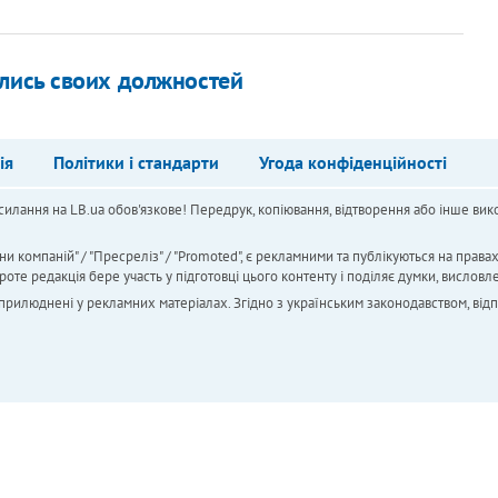
лись своих должностей
ія
Політики і стандарти
Угода конфіденційності
силання на LB.ua обов'язкове! Передрук, копіювання, відтворення або інше вико
ни компаній" / "Пресреліз" / "Promoted", є рекламними та публікуються на права
 редакція бере участь у підготовці цього контенту і поділяє думки, висловле
 оприлюднені у рекламних матеріалах. Згідно з українським законодавством, від