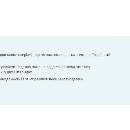
ристання матеріалів, що містять посилання на агентство "Українськi
х реклами. Редакція може не поділяти погляди, які в них
ні у цих матеріалах.
повідальність за зміст реклами несе рекламодавець.