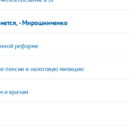
анется, - Мирошниченко
онной реформе
кие пенсии и налоговую милицию
м и врачам