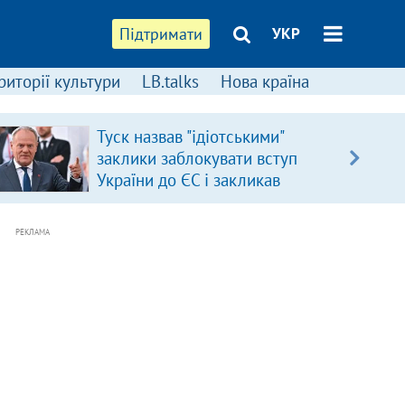
Підтримати
УКР
риторії культури
LB.talks
Нова країна
Туск назвав "ідіотськими"
заклики заблокувати вступ
України до ЄС і закликав
припинити антиукраїнську
риторику
РЕКЛАМА