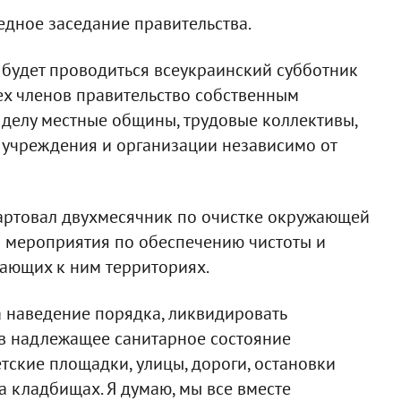
едное заседание правительства.
я будет проводиться всеукраинский субботник
сех членов правительство собственным
 делу местные общины, трудовые коллективы,
 учреждения и организации независимо от
стартовал двухмесячник по очистке окружающей
ы мероприятия по обеспечению чистоты и
гающих к ним территориях.
за наведение порядка, ликвидировать
в надлежащее санитарное состояние
тские площадки, улицы, дороги, остановки
а кладбищах. Я думаю, мы все вместе