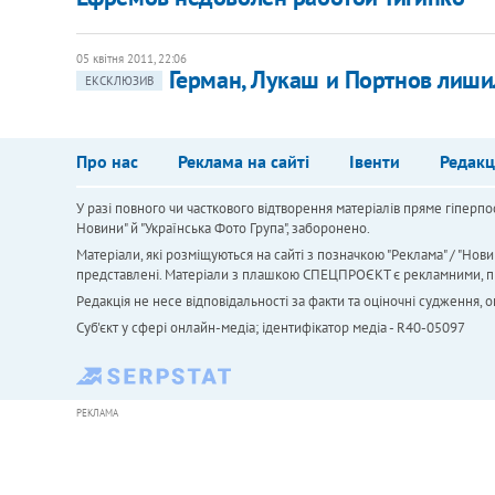
05 квітня 2011, 22:06
Герман, Лукаш и Портнов лиши
ЕКСКЛЮЗИВ
Про нас
Реклама на сайті
Івенти
Редакц
У разі повного чи часткового відтворення матеріалів пряме гіперпо
Новини" й "Українська Фото Група", заборонено.
Матеріали, які розміщуються на сайті з позначкою "Реклама" / "Нови
представлені. Матеріали з плашкою СПЕЦПРОЄКТ є рекламними, проте
Редакція не несе відповідальності за факти та оціночні судження,
Cуб'єкт у сфері онлайн-медіа; ідентифікатор медіа - R40-05097
РЕКЛАМА