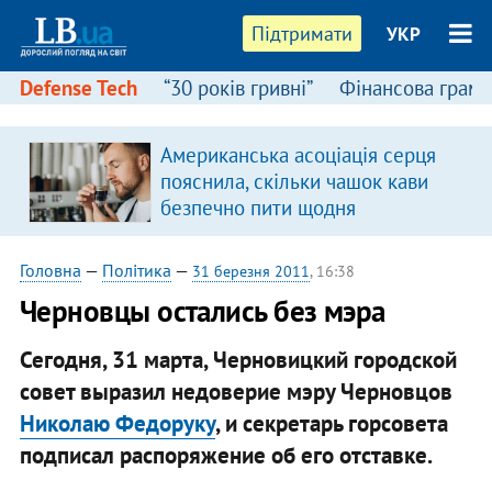
Підтримати
УКР
Defense Tech
“30 років гривні”
Фінансова грамо
Американська асоціація серця
пояснила, скільки чашок кави
безпечно пити щодня
Головна
—
Політика
—
31 березня 2011
, 16:38
Черновцы остались без мэра
Сегодня, 31 марта, Черновицкий городской
совет выразил недоверие мэру Черновцов
Николаю Федоруку
, и секретарь горсовета
подписал распоряжение об его отставке.