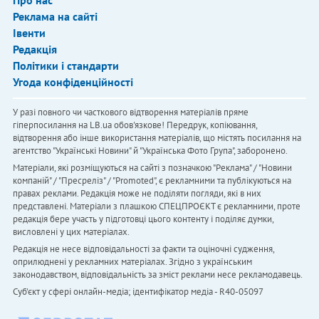
Про нас
Реклама на сайті
Івенти
Редакція
Політики і стандарти
Угода конфіденційності
У разі повного чи часткового відтворення матеріалів пряме
гіперпосилання на LB.ua обов'язкове! Передрук, копіювання,
відтворення або інше використання матеріалів, що містять посилання на
агентство "Українськi Новини" й "Українська Фото Група", заборонено.
Матеріали, які розміщуються на сайті з позначкою "Реклама" / "Новини
компаній" / "Пресреліз" / "Promoted", є рекламними та публікуються на
правах реклами. Редакція може не поділяти погляди, які в них
представлені. Матеріали з плашкою СПЕЦПРОЄКТ є рекламними, проте
редакція бере участь у підготовці цього контенту і поділяє думки,
висловлені у цих матеріалах.
Редакція не несе відповідальності за факти та оціночні судження,
оприлюднені у рекламних матеріалах. Згідно з українським
законодавством, відповідальність за зміст реклами несе рекламодавець.
Cуб'єкт у сфері онлайн-медіа; ідентифікатор медіа - R40-05097