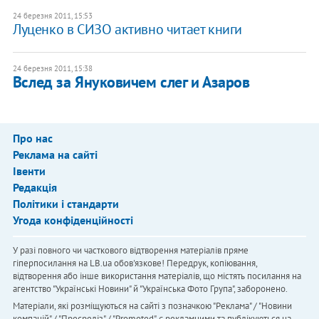
24 березня 2011, 15:53
Луценко в СИЗО активно читает книги
24 березня 2011, 15:38
Вслед за Януковичем слег и Азаров
Про нас
Реклама на сайті
Івенти
Редакція
Політики і стандарти
Угода конфіденційності
У разі повного чи часткового відтворення матеріалів пряме
гіперпосилання на LB.ua обов'язкове! Передрук, копіювання,
відтворення або інше використання матеріалів, що містять посилання на
агентство "Українськi Новини" й "Українська Фото Група", заборонено.
Матеріали, які розміщуються на сайті з позначкою "Реклама" / "Новини
компаній" / "Пресреліз" / "Promoted", є рекламними та публікуються на