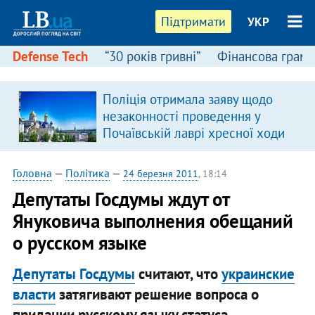
Підтримати
УКР
Defense Tech
“30 років гривні”
Фінансова грамо
Поліція отримала заяву щодо
незаконності проведення у
Почаївській лаврі хресної ходи
Головна
—
Політика
—
24 березня 2011
, 18:14
Депутаты Госдумы ждут от
Януковича выполнения обещаний
о русском языке
Депутаты Госдумы
считают, что
украинские
власти
затягивают решение вопроса о
придании русскому языку статуса