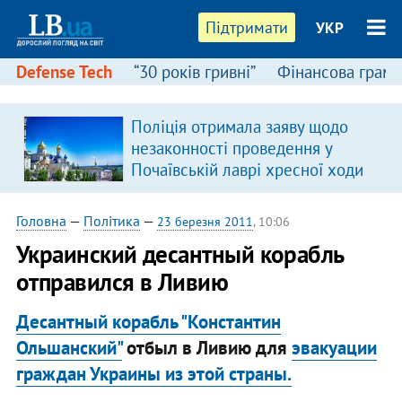
Підтримати
УКР
Defense Tech
“30 років гривні”
Фінансова грамо
:
Поліція отримала заяву щодо
незаконності проведення у
Почаївській лаврі хресної ходи
Головна
—
Політика
—
23 березня 2011
, 10:06
Украинский десантный корабль
отправился в Ливию
Десантный корабль "Константин
Ольшанский"
отбыл в Ливию для
эвакуации
граждан Украины из этой страны.