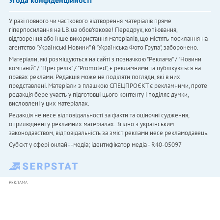
У разі повного чи часткового відтворення матеріалів пряме
гіперпосилання на LB.ua обов'язкове! Передрук, копіювання,
відтворення або інше використання матеріалів, що містять посилання на
агентство "Українськi Новини" й "Українська Фото Група", заборонено.
Матеріали, які розміщуються на сайті з позначкою "Реклама" / "Новини
компаній" / "Пресреліз" / "Promoted", є рекламними та публікуються на
правах реклами. Редакція може не поділяти погляди, які в них
представлені. Матеріали з плашкою СПЕЦПРОЄКТ є рекламними, проте
редакція бере участь у підготовці цього контенту і поділяє думки,
висловлені у цих матеріалах.
Редакція не несе відповідальності за факти та оціночні судження,
оприлюднені у рекламних матеріалах. Згідно з українським
законодавством, відповідальність за зміст реклами несе рекламодавець.
Cуб'єкт у сфері онлайн-медіа; ідентифікатор медіа - R40-05097
РЕКЛАМА