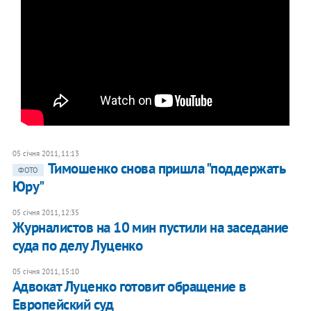
05 січня 2011, 11:13
Тимошенко снова пришла "поддержать
ФОТО
Юру"
05 січня 2011, 12:35
Журналистов на 10 мин пустили на заседание
суда по делу Луценко
05 січня 2011, 15:10
Адвокат Луценко готовит обращение в
Европейский суд