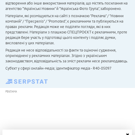
відтворення або інше використання матеріалів, що містять посилання на
агентство "Українськi Новини" й "Українська Фото Група", заборонено.
Матеріали, які розміщуються на сайті з позначкою "Реклама" / "Новини
компаній" / "Пресреліз" / "Promoted", є рекламними та публікуються на
правах реклами. Редакція може не поділяти погляди, які в них
представлені. Матеріали з плашкою СПЕЦПРОЄКТ є рекламними, проте
редакція бере участь у підготовці цього контенту і поділяє думки,
висловлені у цих матеріалах.
Редакція не несе відповідальності за факти та оціночні судження,
оприлюднені у рекламних матеріалах. Згідно з українським
законодавством, відповідальність за зміст реклами несе рекламодавець.
Cуб'єкт у сфері онлайн-медіа; ідентифікатор медіа - R40-05097
РЕКЛАМА