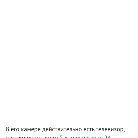
В его камере действительно есть телевизор,
однако он не ловит
5 канал и канал 24
.