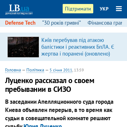
Підтримати
УКР
Defense Tech
“30 років гривні”
Фінансова грамо
Київ перебував під атакою
балістики і реактивних БпЛА. Є
жертва і поранені (оновлено)
Головна
—
Політика
—
5 січня 2011
, 13:59
Луценко рассказал о своем
пребывании в СИЗО
В заседании Апелляционного суда города
Киева объявлен перерыв, в то время как
судьи в совещательной комнате решают
судьбу
Юрия Луценко
. ​