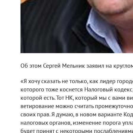
Об этом Сергей Мельник заявил на кругло
«Я хочу сказать не только, как лидер горо
которого тоже коснется Налоговый кодекс,
которой есть. Тот НК, который мы с вами в
ветирование можно считать промежуточно
своих прав. Я думаю, в новом варианте К
налоговых органов, изменение порога упла
будет принят с некоторыми послаблениями»