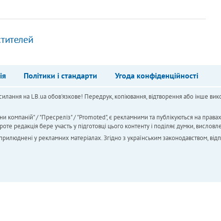
стителей
ія
Політики і стандарти
Угода конфіденційності
силання на LB.ua обов'язкове! Передрук, копіювання, відтворення або інше вико
ни компаній" / "Пресреліз" / "Promoted", є рекламними та публікуються на права
 редакція бере участь у підготовці цього контенту і поділяє думки, висловле
 оприлюднені у рекламних матеріалах. Згідно з українським законодавством, від