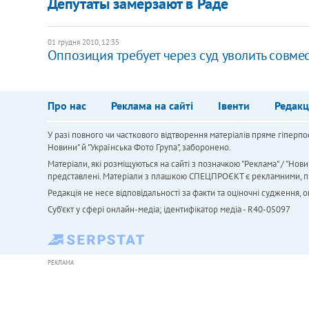
Депутаты замерзают в Раде
01 грудня 2010, 12:35
Оппозиция требует через суд уволить совме
Про нас
Реклама на сайті
Івенти
Редакц
У разі повного чи часткового відтворення матеріалів пряме гіперпо
Новини" й "Українська Фото Група", заборонено.
Матеріали, які розміщуються на сайті з позначкою "Реклама" / "Нови
представлені. Матеріали з плашкою СПЕЦПРОЄКТ є рекламними, проте
Редакція не несе відповідальності за факти та оціночні судження,
Cуб'єкт у сфері онлайн-медіа; ідентифікатор медіа - R40-05097
РЕКЛАМА