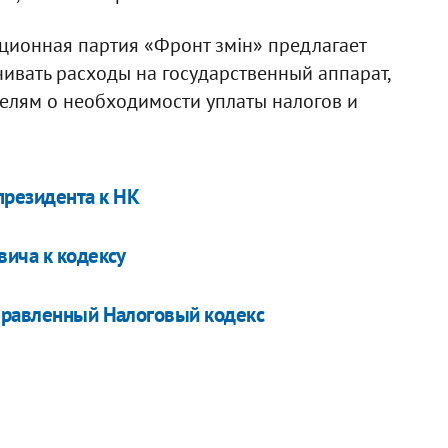
ионная партия «Фронт змiн» предлагает
ичивать расходы на государственный аппарат,
лям о необходимости уплаты налогов и
президента к НК
вича к кодексу
справленный Налоговый кодекс