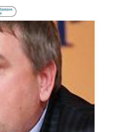
 бажане
e