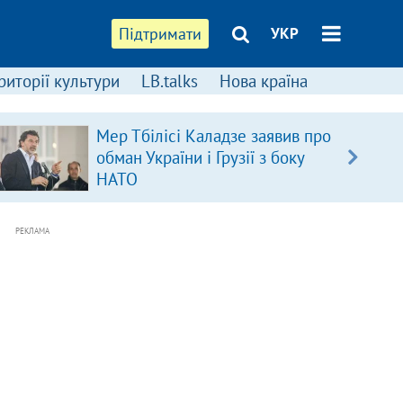
Підтримати
УКР
риторії культури
LB.talks
Нова країна
Мер Тбілісі Каладзе заявив про
обман України і Грузії з боку
НАТО
РЕКЛАМА