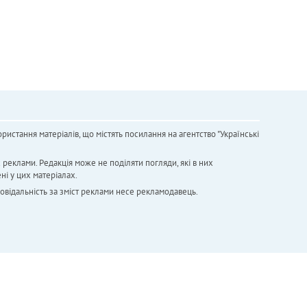
ристання матеріалів, що містять посилання на агентство "Українськi
х реклами. Редакція може не поділяти погляди, які в них
ні у цих матеріалах.
повідальність за зміст реклами несе рекламодавець.