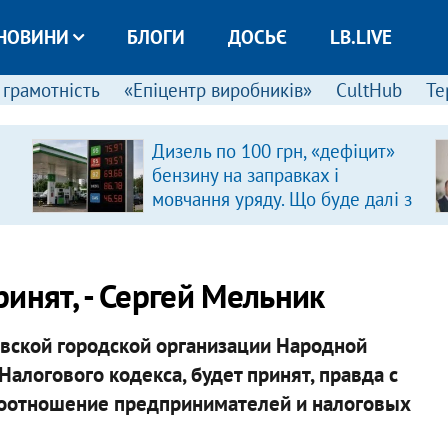
НОВИНИ
БЛОГИ
ДОСЬЄ
LB.LIVE
 грамотність
«Епіцентр виробників»
CultHub
Те
Дизель по 100 грн, «дефіцит»
бензину на заправках і
мовчання уряду. Що буде далі з
цінами на пальне?
инят, - Сергей Мельник
вской городской организации Народной
алогового кодекса, будет принят, правда с
моотношение предпринимателей и налоговых