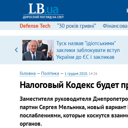
Defense Tech
“30 років гривні”
Фінансова
Туск назвав "ідіотськими"
заклики заблокувати вступ
вщині
України до ЄС і закликав
і –
припинити антиукраїнську
ах
риторику
Головна
—
Політика
—
1 грудня 2010
, 14:26
Налоговый Кодекс будет пр
Заместителя руководителя Днепропетро
партии Сергея Мельника, новый вариант Н
послаблениями, которые коснутся взаи
органов.​