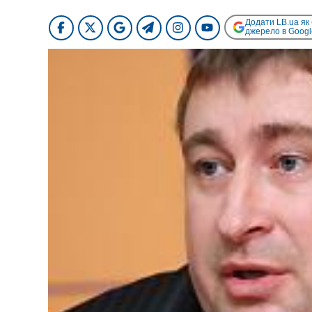
Додати LB.ua як
джерело в Googl