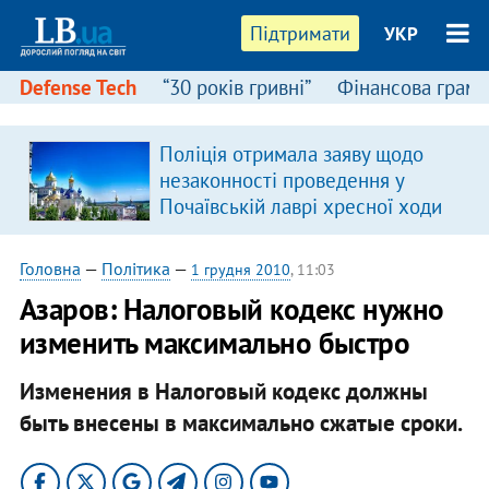
Підтримати
УКР
Defense Tech
“30 років гривні”
Фінансова грамо
Поліція отримала заяву щодо
незаконності проведення у
Почаївській лаврі хресної ходи
Головна
—
Політика
—
1 грудня 2010
, 11:03
Азаров: Налоговый кодекс нужно
изменить максимально быстро
Изменения в Налоговый кодекс должны
быть внесены в максимально сжатые сроки.