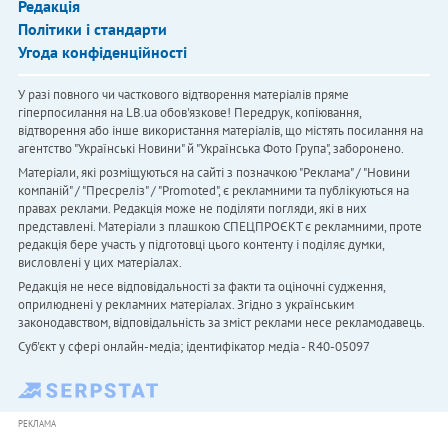
Редакція
Політики і стандарти
Угода конфіденційності
У разі повного чи часткового відтворення матеріалів пряме
гіперпосилання на LB.ua обов'язкове! Передрук, копіювання,
відтворення або інше використання матеріалів, що містять посилання на
агентство "Українськi Новини" й "Українська Фото Група", заборонено.
Матеріали, які розміщуються на сайті з позначкою "Реклама" / "Новини
компаній" / "Пресреліз" / "Promoted", є рекламними та публікуються на
правах реклами. Редакція може не поділяти погляди, які в них
представлені. Матеріали з плашкою СПЕЦПРОЄКТ є рекламними, проте
редакція бере участь у підготовці цього контенту і поділяє думки,
висловлені у цих матеріалах.
Редакція не несе відповідальності за факти та оціночні судження,
оприлюднені у рекламних матеріалах. Згідно з українським
законодавством, відповідальність за зміст реклами несе рекламодавець.
Cуб'єкт у сфері онлайн-медіа; ідентифікатор медіа - R40-05097
РЕКЛАМА