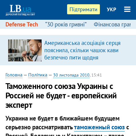
Підтримати
УКР
Defense Tech
“30 років гривні”
Фінансова грамо
Американська асоціація серця
пояснила, скільки чашок кави
безпечно пити щодня
Головна
—
Політика
—
30 листопада 2010
, 15:41
Таможенного союза Украины с
Россией не будет - европейский
эксперт
Украина не будет в ближайшем будущем
серьезно рассматривать
таможенный союз
с
Россией, Беларусью и Казахстаном – такое