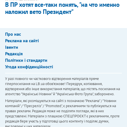
В ПР хотят все-таки понять, "на что именно
наложил вето Президент"
Про нас
Реклама на сайті
Івенти
Редакція
Політики і стандарти
Угода конфіденційності
У разі повного чи часткового відтворення матеріалів пряме
гіперпосилання на LB.ua обов'язкове! Передрук, копіювання,
відтворення або інше використання матеріалів, що містять посилання на
агентство "Українськi Новини" й "Українська Фото Група", заборонено.
Матеріали, які розміщуються на сайті з позначкою "Реклама" / "Новини
компаній" / "Пресреліз" / "Promoted", є рекламними та публікуються на
правах реклами. Редакція може не поділяти погляди, які в них
представлені. Матеріали з плашкою СПЕЦПРОЄКТ є рекламними, проте
редакція бере участь у підготовці цього контенту і поділяє думки,
висловлені у цих матеріалах.