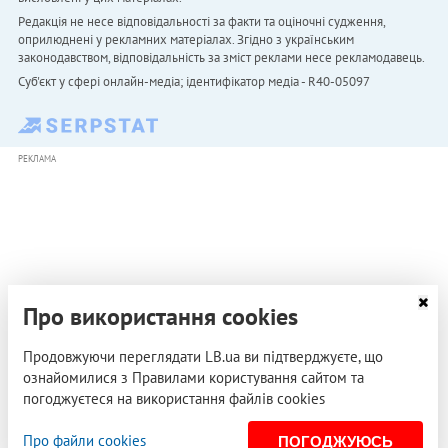
Редакція не несе відповідальності за факти та оціночні судження,
оприлюднені у рекламних матеріалах. Згідно з українським
законодавством, відповідальність за зміст реклами несе рекламодавець.
Cуб'єкт у сфері онлайн-медіа; ідентифікатор медіа - R40-05097
РЕКЛАМА
Про використання cookies
Продовжуючи переглядати LB.ua ви підтверджуєте, що
ознайомилися з Правилами користування сайтом та
погоджуєтеся на використання файлів cookies
Про файли cookies
ПОГОДЖУЮСЬ