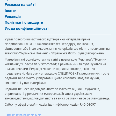
Реклама на сайті
Івенти
Редакція
Політики і стандарти
Угода конфіденційності
У разі повного чи часткового відтворення матеріалів пряме
гіперпосилання на LB.ua обов'язкове! Передрук, копіювання,
відтворення або інше використання матеріалів, що містять посилання на
агентство "Українськi Новини" й "Українська Фото Група", заборонено.
Матеріали, які розміщуються на сайті з позначкою "Реклама" / "Новини
компаній" / "Пресреліз" / "Promoted", є рекламними та публікуються на
правах реклами. Редакція може не поділяти погляди, які в них
представлені. Матеріали з плашкою СПЕЦПРОЄКТ є рекламними, проте
редакція бере участь у підготовці цього контенту і поділяє думки,
висловлені у цих матеріалах.
Редакція не несе відповідальності за факти та оціночні судження,
оприлюднені у рекламних матеріалах. Згідно з українським
законодавством, відповідальність за зміст реклами несе рекламодавець.
Cуб'єкт у сфері онлайн-медіа; ідентифікатор медіа - R40-05097