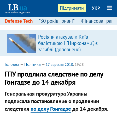
Підтримати
УКР
Defense Tech
“30 років гривні”
Фінансова грамо
Росіяни атакували Київ
в
балістикою і "Цирконами", є
загиблі (доповнено)
Головна
—
Політика
—
17 вересня 2010
, 19:28
ГПУ продлила следствие по делу
Гонгадзе до 14 декабря
Генеральная прокуратура Украины
подписала постановление о продлении
следствия
по делу Гонгадзе
до 14 декабря.