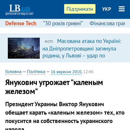
Підтримати
УКР
Defense Tech
“30 років гривні”
Фінансова грамо
Масована атака по Україні:
ФОТО
на Дніпропетровщині загинула
родина, у Львові – удар по
багатоповерхівках
(доповнюється)
Головна
—
Політика
—
16 вересня 2010
, 12:40
Янукович угрожает "каленым
железом"
Президент Украины Виктор Янукович
обещает карать «каленым железом» тех, кто
покусится на собственность украинского
народа.