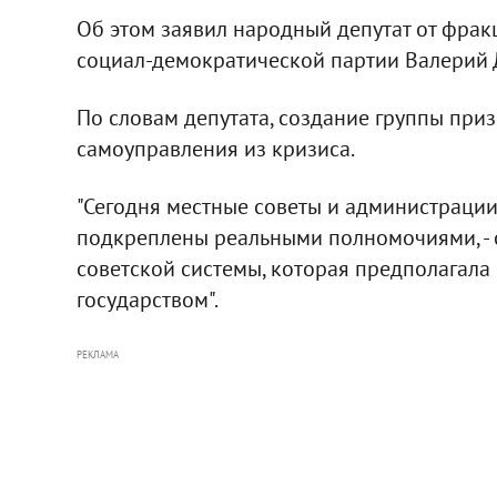
Об этом заявил народный депутат от фра
социал-демократической партии Валерий Д
По словам депутата, создание группы приз
самоуправления из кризиса.
"Сегодня местные советы и администрации
подкреплены реальными полномочиями, - сч
советской системы, которая предполагал
государством".
РЕКЛАМА