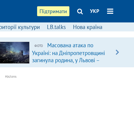
Підтримати
УКР
риторії культури
LB.talks
Нова країна
Масована атака по
ФОТО
Україні: на Дніпропетровщині
загинула родина, у Львові –
удар по багатоповерхівках
(доповнюється)
РЕКЛАМА