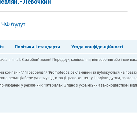
евлян, - Левочкин
 ЧФ будут
ія
Політики і стандарти
Угода конфіденційності
силання на LB.ua обов'язкове! Передрук, копіювання, відтворення або інше вико
ни компаній" / "Пресреліз" / "Promoted", є рекламними та публікуються на права
 редакція бере участь у підготовці цього контенту і поділяє думки, висловле
 оприлюднені у рекламних матеріалах. Згідно з українським законодавством, від