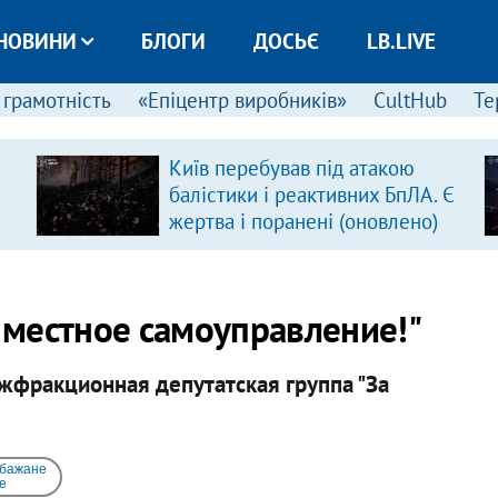
НОВИНИ
БЛОГИ
ДОСЬЄ
LB.LIVE
 грамотність
«Епіцентр виробників»
CultHub
Те
Київ перебував під атакою
балістики і реактивних БпЛА. Є
жертва і поранені (оновлено)
а местное самоуправление!"
жфракционная депутатская группа "За
 бажане
e