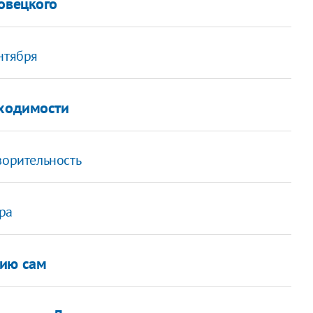
овецкого
нтября
бходимости
ворительность
ра
цию сам