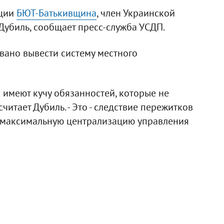
кции
БЮТ-Батькивщина
, член Украинской
убиль, сообщает пресс-служба УСДП.
вано вывести систему местного
 имеют кучу обязанностей, которые не
итает Дубиль. - Это - следствие пережитков
а максимальную централизацию управления