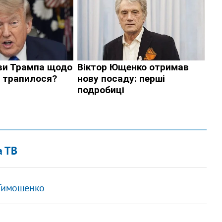
а ТВ
 Тимошенко