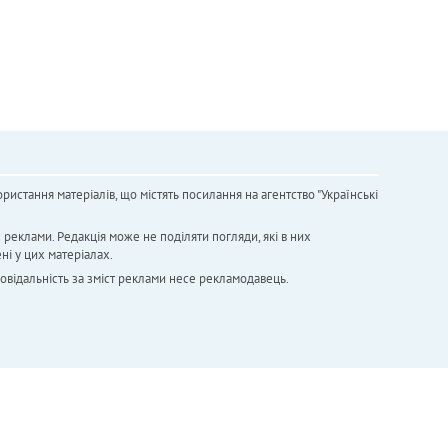
ристання матеріалів, що містять посилання на агентство "Українськi
х реклами. Редакція може не поділяти погляди, які в них
ні у цих матеріалах.
повідальність за зміст реклами несе рекламодавець.