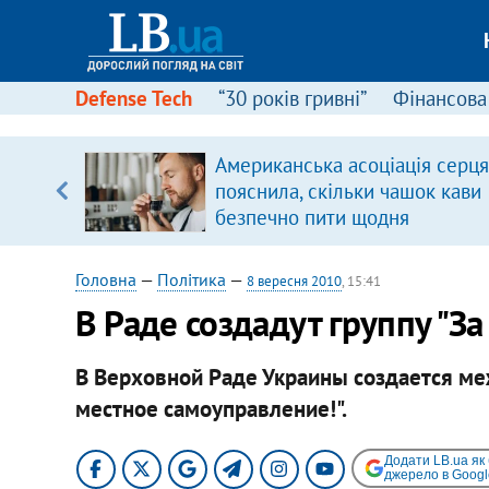
Defense Tech
“30 років гривні”
Фінансова
іцит»
Американська асоціація серця
пояснила, скільки чашок кави
 далі з
безпечно пити щодня
Головна
—
Політика
—
8 вересня 2010
, 15:41
В Раде создадут группу "З
В Верховной Раде Украины создается ме
местное самоуправление!".
Додати LB.ua як
джерело в Googl