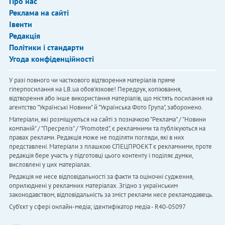
Про нас
Реклама на сайті
Івенти
Редакція
Політики і стандарти
Угода конфіденційності
У разі повного чи часткового відтворення матеріалів пряме
гіперпосилання на LB.ua обов'язкове! Передрук, копіювання,
відтворення або інше використання матеріалів, що містять посилання на
агентство "Українськi Новини" й "Українська Фото Група", заборонено.
Матеріали, які розміщуються на сайті з позначкою "Реклама" / "Новини
компаній" / "Пресреліз" / "Promoted", є рекламними та публікуються на
правах реклами. Редакція може не поділяти погляди, які в них
представлені. Матеріали з плашкою СПЕЦПРОЄКТ є рекламними, проте
редакція бере участь у підготовці цього контенту і поділяє думки,
висловлені у цих матеріалах.
Редакція не несе відповідальності за факти та оціночні судження,
оприлюднені у рекламних матеріалах. Згідно з українським
законодавством, відповідальність за зміст реклами несе рекламодавець.
Cуб'єкт у сфері онлайн-медіа; ідентифікатор медіа - R40-05097