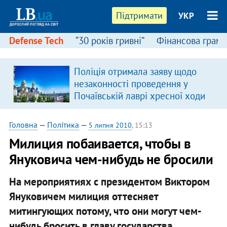
Підтримати
УКР
Defense Tech
“30 років гривні”
Фінансова грамо
Поліція отримала заяву щодо
незаконності проведення у
Почаївській лаврі хресної ходи
Головна
—
Політика
—
5 липня 2010
, 15:13
Милиция побаивается, чтобы в
Януковича чем-нибудь не бросили
На мероприятиях с президентом Виктором
Януковичем милиция оттесняет
митингующих потому, что они могут чем-
нибудь бросить в главу государства.