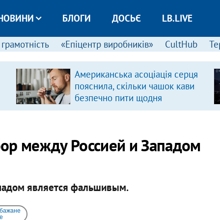
НОВИНИ
БЛОГИ
ДОСЬЄ
LB.LIVE
 грамотність
«Епіцентр виробників»
CultHub
Те
Американська асоціація серця
пояснила, скільки чашок кави
безпечно пити щодня
ор между Россией и Западом
падом является фальшивым.
 бажане
e