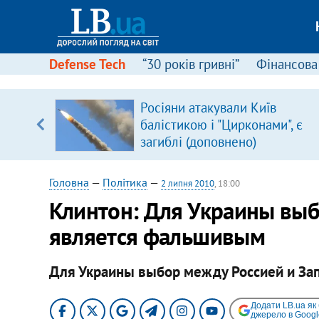
Defense Tech
“30 років гривні”
Фінансова
щодо
Росіяни атакували Київ
 у
балістикою і "Цирконами", є
ої ходи
загиблі (доповнено)
Головна
—
Політика
—
2 липня 2010
, 18:00
Клинтон: Для Украины выб
является фальшивым
Для Украины выбор между Россией и За
Додати LB.ua як
джерело в Googl