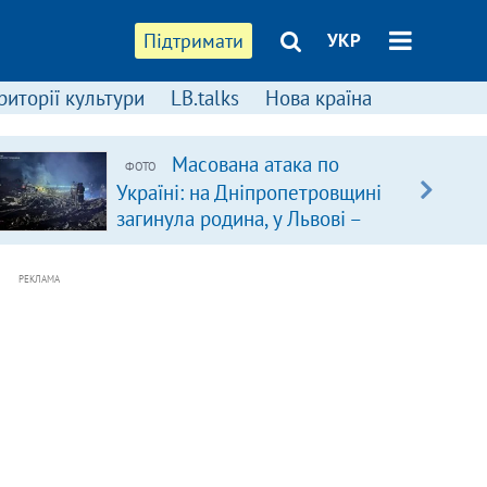
Підтримати
УКР
риторії культури
LB.talks
Нова країна
Масована атака по
ФОТО
Україні: на Дніпропетровщині
загинула родина, у Львові –
удар по багатоповерхівках
(доповнюється)
РЕКЛАМА