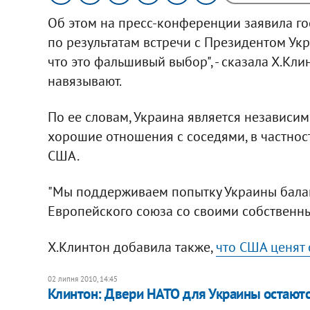
Об этом на пресс-конференции заявила г
по результатам встречи с Президентом Ук
что это фальшивый выбор", - сказала Х.Кли
навязывают.
По ее словам, Украина является независи
хорошие отношения с соседями, в частност
США.
"Мы поддерживаем попытку Украины балан
Европейского союза со своими собственным
Х.Клинтон добавила также,
что США ценят 
02 липня 2010, 14:45
Клинтон: Двери НАТО для Украины остают