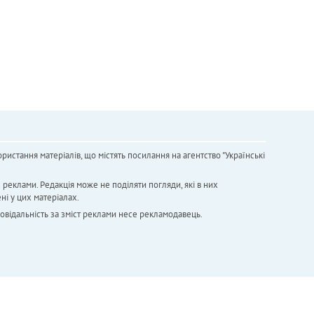
ристання матеріалів, що містять посилання на агентство "Українськi
х реклами. Редакція може не поділяти погляди, які в них
ні у цих матеріалах.
повідальність за зміст реклами несе рекламодавець.