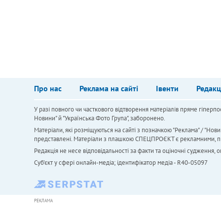
Про нас
Реклама на сайті
Івенти
Редакц
У разі повного чи часткового відтворення матеріалів пряме гіперпо
Новини" й "Українська Фото Група", заборонено.
Матеріали, які розміщуються на сайті з позначкою "Реклама" / "Нови
представлені. Матеріали з плашкою СПЕЦПРОЄКТ є рекламними, проте
Редакція не несе відповідальності за факти та оціночні судження,
Cуб'єкт у сфері онлайн-медіа; ідентифікатор медіа - R40-05097
РЕКЛАМА