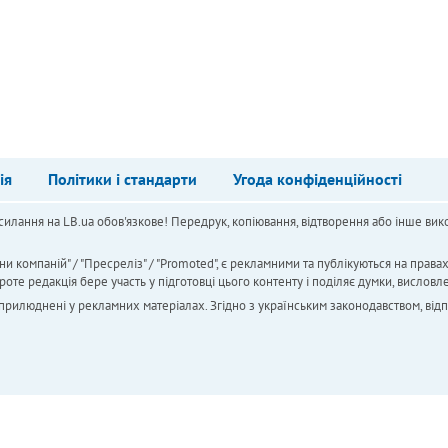
ія
Політики і стандарти
Угода конфіденційності
силання на LB.ua обов'язкове! Передрук, копіювання, відтворення або інше вико
ни компаній" / "Пресреліз" / "Promoted", є рекламними та публікуються на права
 редакція бере участь у підготовці цього контенту і поділяє думки, висловле
 оприлюднені у рекламних матеріалах. Згідно з українським законодавством, від