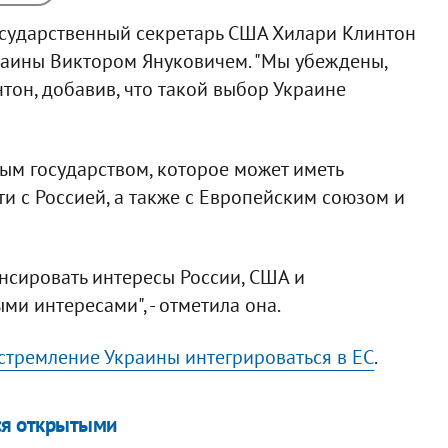
осударственный секретарь США Хилари Клинтон
раины Виктором Януковичем. "Мы убеждены,
нтон, добавив, что такой выбор Украине
мым государством, которое может иметь
и с Россией, а также с Европейским союзом и
сировать интересы России, США и
и интересами", - отметила она.
стремление Украины интегрироваться в ЕС
.
ся открытыми