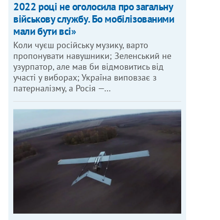
2022 році не оголосила про загальну
військову службу. Бо мобілізованими
мали бути всі»
Коли чуєш російську музику, варто
пропонувати навушники; Зеленський не
узурпатор, але мав би відмовитись від
участі у виборах; Україна виповзає з
патерналізму, а Росія —…