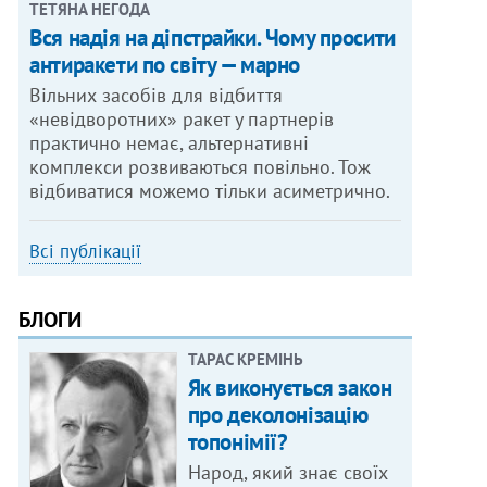
ТЕТЯНА НЕГОДА
Вся надія на діпстрайки. Чому просити
антиракети по світу — марно
Вільних засобів для відбиття
«невідворотних» ракет у партнерів
практично немає, альтернативні
комплекси розвиваються повільно. Тож
відбиватися можемо тільки асиметрично.
Всі публікації
БЛОГИ
ТАРАС КРЕМІНЬ
Як виконується закон
про деколонізацію
топонімії?
Народ, який знає своїх