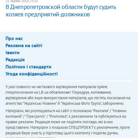
21 червня 2010, 13:31
В Днепропетровской области будут судить
хозяев предприятий-должников
Про нас
Реклама на сайті
Івенти
Редакція
Політики і стандарти
Угода конфіденційності
У разі повного чи часткового відтворення матеріалів пряме
гіперпосилання на LB.ua обов'язкове! Передрук, копіювання,
відтворення або інше використання матеріалів, що містять посилання на
агентство "Українськi Новини" й "Українська Фото Група", заборонено.
Матеріали, які розміщуються на сайті з позначкою "Реклама" / "Новини
компаній" / "Пресреліз" / "Promoted", є рекламними та публікуються на
правах реклами. Редакція може не поділяти погляди, які в них
представлені. Матеріали з плашкою СПЕЦПРОЄКТ є рекламними, проте
редакція бере участь у підготовці цього контенту і поділяє думки,