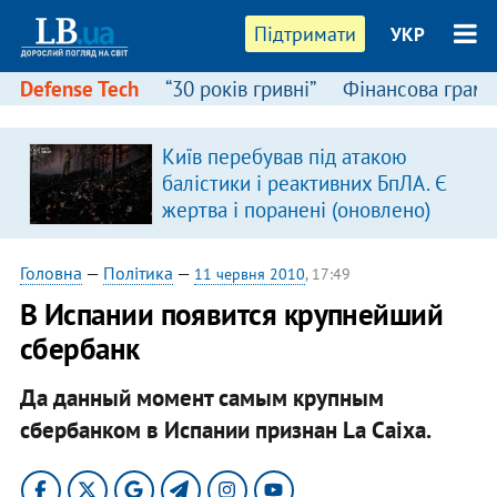
Підтримати
УКР
Defense Tech
“30 років гривні”
Фінансова грамо
Київ перебував під атакою
балістики і реактивних БпЛА. Є
жертва і поранені (оновлено)
Головна
—
Політика
—
11 червня 2010
, 17:49
В Испании появится крупнейший
сбербанк
Да данный момент самым крупным
сбербанком в Испании признан La Caixa.