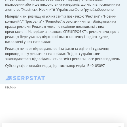
відтворення або інше використання матеріалів, що містять посилання на
агентство "Українськi Новини" й "Українська Фото Група", заборонено.
Матеріали, які розміщуються на сайті з позначкою "Реклама" / "Новини
компаній" / "Пресреліз" / "Promoted", є рекламними та публікуються на
правах реклами. Редакція може не поділяти погляди, які в них
представлені. Матеріали з плашкою СПЕЦПРОЄКТ є рекламними, проте
редакція бере участь у підготовці цього контенту і поділяє думки,
висловлені у цих матеріалах.
Редакція не несе відповідальності за факти та оціночні судження,
оприлюднені у рекламних матеріалах. Згідно з українським
законодавством, відповідальність за зміст реклами несе рекламодавець.
Cуб'єкт у сфері онлайн-медіа; ідентифікатор медіа - R40-05097
РЕКЛАМА