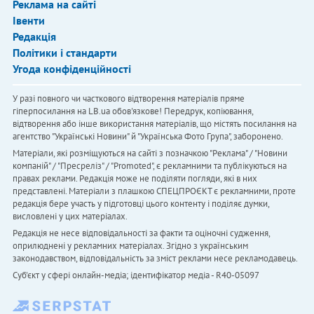
Реклама на сайті
Івенти
Редакція
Політики і стандарти
Угода конфіденційності
У разі повного чи часткового відтворення матеріалів пряме
гіперпосилання на LB.ua обов'язкове! Передрук, копіювання,
відтворення або інше використання матеріалів, що містять посилання на
агентство "Українськi Новини" й "Українська Фото Група", заборонено.
Матеріали, які розміщуються на сайті з позначкою "Реклама" / "Новини
компаній" / "Пресреліз" / "Promoted", є рекламними та публікуються на
правах реклами. Редакція може не поділяти погляди, які в них
представлені. Матеріали з плашкою СПЕЦПРОЄКТ є рекламними, проте
редакція бере участь у підготовці цього контенту і поділяє думки,
висловлені у цих матеріалах.
Редакція не несе відповідальності за факти та оціночні судження,
оприлюднені у рекламних матеріалах. Згідно з українським
законодавством, відповідальність за зміст реклами несе рекламодавець.
Cуб'єкт у сфері онлайн-медіа; ідентифікатор медіа - R40-05097