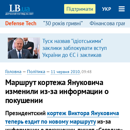
Підтримати
УКР
Defense Tech
“30 років гривні”
Фінансова грамо
Туск назвав "ідіотськими"
заклики заблокувати вступ
України до ЄС і закликав
припинити антиукраїнську
риторику
Головна
—
Політика
—
11 червня 2010
, 09:48
Маршрут кортежа Януковича
изменили из-за информации о
покушении
Президентский
кортеж Виктора Януковича
теперь ездит по новому маршруту
из-за
информации о покушении, пишет «Сегодня».