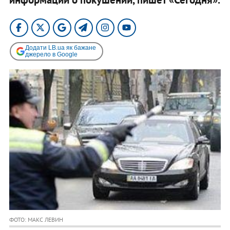
Додати LB.ua як бажане
джерело в Google
ФОТО: МАКС ЛЕВИН