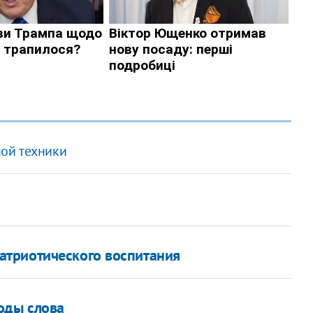
ой техники
триотического воспитания
оды слова