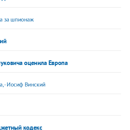
ка за шпионаж
дий
нуковича оценила Европа
а, - Иосиф Винский
джетный кодекс