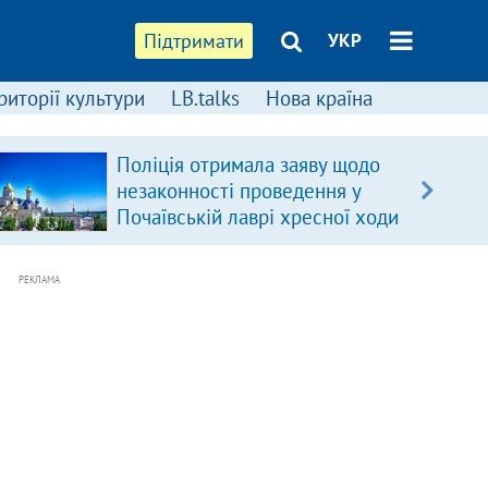
Підтримати
УКР
риторії культури
LB.talks
Нова країна
Поліція отримала заяву щодо
незаконності проведення у
Почаївській лаврі хресної ходи
РЕКЛАМА