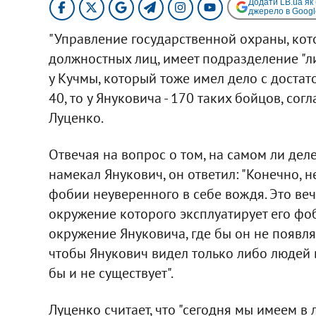
Додати LB.ua як
джерело в Googl
"Управление государственной охраны, кот
должностных лиц, имеет подразделение "лич
у Кучмы, который тоже имел дело с доста
40, то у Януковича - 170 таких бойцов, со
Луценко.
Отвечая на вопрос о том, на самом ли дел
намекал Янукович, он ответил: "Конечно, н
фобии неуверенного в себе вождя. Это веч
окружение которого эксплуатирует его фоб
окружение Януковича, где бы он не появля
чтобы Янукович видел только либо людей в 
бы и не существует".
Луценко считает, что "сегодня мы имеем в