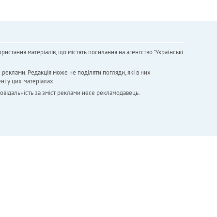
ристання матеріалів, що містять посилання на агентство "Українськi
х реклами. Редакція може не поділяти погляди, які в них
ні у цих матеріалах.
повідальність за зміст реклами несе рекламодавець.