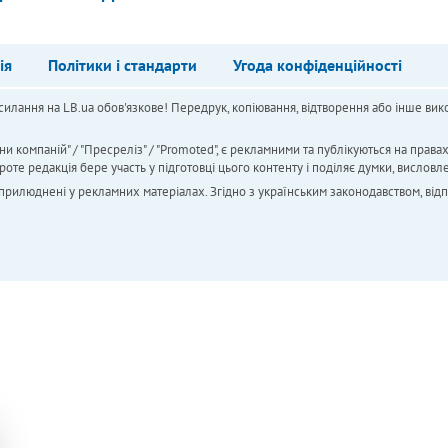
ія
Політики і стандарти
Угода конфіденційності
силання на LB.ua обов'язкове! Передрук, копіювання, відтворення або інше вико
ни компаній" / "Пресреліз" / "Promoted", є рекламними та публікуються на права
 редакція бере участь у підготовці цього контенту і поділяє думки, висловле
 оприлюднені у рекламних матеріалах. Згідно з українським законодавством, від