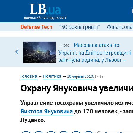
Defense Tech
“30 років гривні”
Фінансова
Масована атака по
ФОТО
уп
Україні: на Дніпропетровщині
загинула родина, у Львові –
ку
удар по багатоповерхівках
(доповнюється)
Головна
—
Політика
—
10 червня 2010
, 17:18
Охрану Януковича увеличил
Управление госохраны увеличило колич
Виктора Януковича
до 170 человек, - за
Луценко.