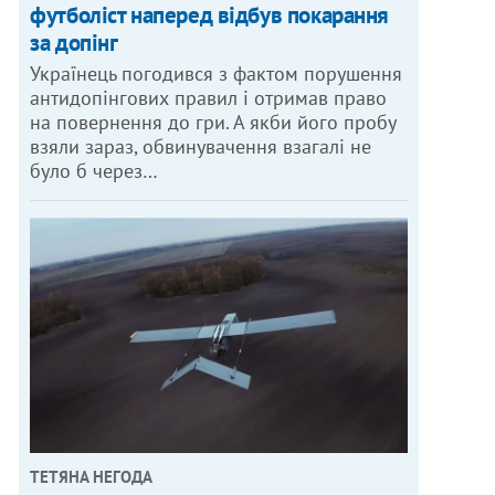
футболіст наперед відбув покарання
за допінг
Українець погодився з фактом порушення
антидопінгових правил і отримав право
на повернення до гри. А якби його пробу
взяли зараз, обвинувачення взагалі не
було б через…
ТЕТЯНА НЕГОДА