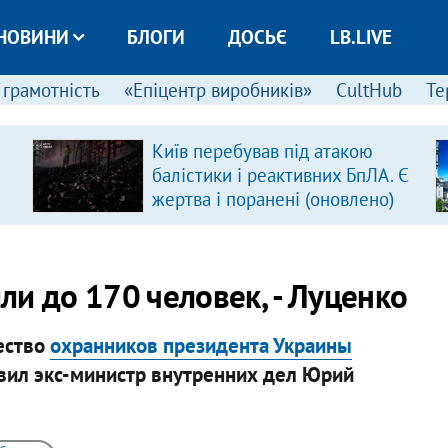
НОВИНИ
БЛОГИ
ДОСЬЄ
LB.LIVE
 грамотність
«Епіцентр виробників»
CultHub
Те
Київ перебував під атакою
балістики і реактивних БпЛА. Є
жертва і поранені (оновлено)
и до 170 человек, - Луценко
ество
охранников президента Украины
явил экс-министр внутренних дел Юрий