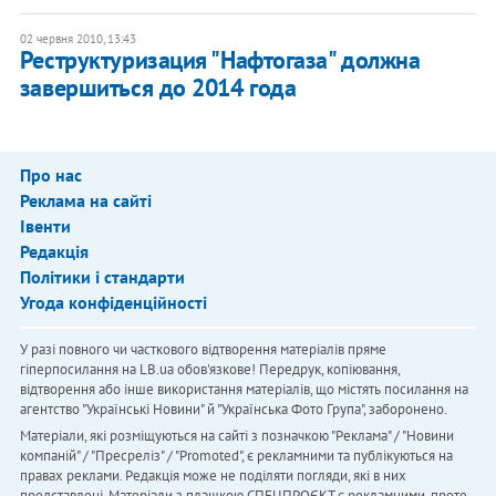
02 червня 2010, 13:43
Реструктуризация "Нафтогаза" должна
завершиться до 2014 года
Про нас
Реклама на сайті
Івенти
Редакція
Політики і стандарти
Угода конфіденційності
У разі повного чи часткового відтворення матеріалів пряме
гіперпосилання на LB.ua обов'язкове! Передрук, копіювання,
відтворення або інше використання матеріалів, що містять посилання на
агентство "Українськi Новини" й "Українська Фото Група", заборонено.
Матеріали, які розміщуються на сайті з позначкою "Реклама" / "Новини
компаній" / "Пресреліз" / "Promoted", є рекламними та публікуються на
правах реклами. Редакція може не поділяти погляди, які в них
представлені. Матеріали з плашкою СПЕЦПРОЄКТ є рекламними, проте