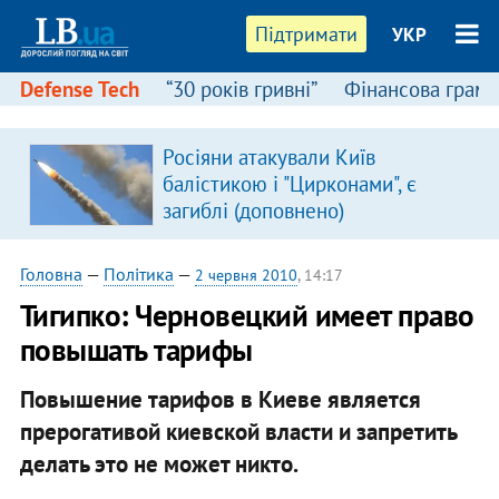
Підтримати
УКР
Defense Tech
“30 років гривні”
Фінансова грамо
Росіяни атакували Київ
балістикою і "Цирконами", є
загиблі (доповнено)
Головна
—
Політика
—
2 червня 2010
, 14:17
Тигипко: Черновецкий имеет право
повышать тарифы
Повышение тарифов в Киеве является
прерогативой киевской власти и запретить
делать это не может никто.