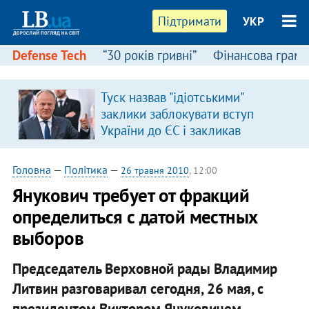
Підтримати
УКР
Defense Tech
“30 років гривні”
Фінансова грамо
Туск назвав "ідіотськими"
заклики заблокувати вступ
України до ЄС і закликав
припинити антиукраїнську
риторику
Головна
—
Політика
—
26 травня 2010
, 12:00
Янукович требует от фракций
определиться с датой местных
выборов
Председатель Верховной рады Владимир
Литвин разговаривал сегодня, 26 мая, с
президентом Виктором Януковичем