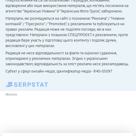
гіперпосилання на LB.ua обов'язкове! Передрук, копіювання,
відтворення або інше використання матеріалів, що містять посилання на
агентство "Українськi Новини" й "Українська Фото Група", заборонено.
Матеріали, які розміщуються на сайті з позначкою "Реклама" / "Новини
компаній" / "Пресреліз" / "Promoted", є рекламними та публікуються на
правах реклами. Редакція може не поділяти погляди, які в них
представлені. Матеріали з плашкою СПЕЦПРОЄКТ є рекламними, проте
редакція бере участь у підготовці цього контенту і поділяє думки,
висловлені у цих матеріалах.
Редакція не несе відповідальності за факти та оціночні судження,
оприлюднені у рекламних матеріалах. Згідно з українським
законодавством, відповідальність за зміст реклами несе рекламодавець.
Cуб'єкт у сфері онлайн-медіа; ідентифікатор медіа - R40-05097
РЕКЛАМА