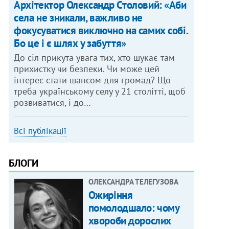
Архітектор Олександр Столовий: «Аби
села не зникали, важливо не
фокусуватися виключно на самих собі.
Бо це і є шлях у забуття»
До сіл прикута увага тих, хто шукає там
прихистку чи безпеки. Чи може цей
інтерес стати шансом для громад? Що
треба українському селу у 21 столітті, щоб
розвиватися, і до…
Всі публікації
БЛОГИ
ОЛЕКСАНДРА ТЕЛЕГУЗОВА
Ожиріння
помолодшало: чому
хвороби дорослих