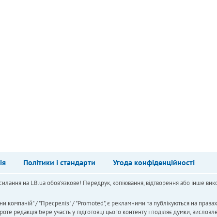
ія
Політики і стандарти
Угода конфіденційності
силання на LB.ua обов'язкове! Передрук, копіювання, відтворення або інше вико
ни компаній" / "Пресреліз" / "Promoted", є рекламними та публікуються на права
 редакція бере участь у підготовці цього контенту і поділяє думки, висловле