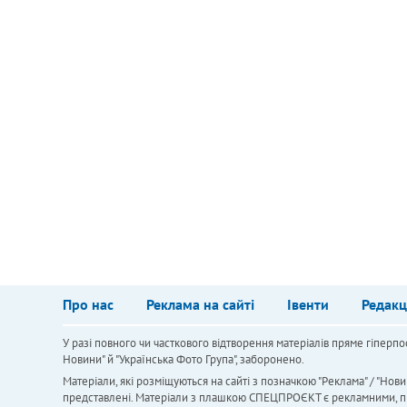
Про нас
Реклама на сайті
Івенти
Редакц
У разі повного чи часткового відтворення матеріалів пряме гіперпо
Новини" й "Українська Фото Група", заборонено.
Матеріали, які розміщуються на сайті з позначкою "Реклама" / "Нови
представлені. Матеріали з плашкою СПЕЦПРОЄКТ є рекламними, проте