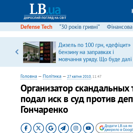
Defense Tech
“30 років гривні”
Фінансова
Дизель по 100 грн, «дефіцит»
ольщі.
бензину на заправках і
було
мовчання уряду. Що буде далі
цінами на пальне?
Головна
—
Політика
—
27 квітня 2010
, 11:47
Организатор скандальных 
подал иск в суд против де
Гончаренко
Додати LB.ua як
джерело в Googl