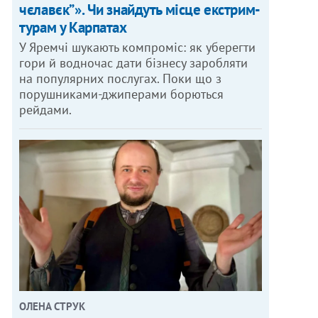
чєлавєк”». Чи знайдуть місце екстрим-
турам у Карпатах
У Яремчі шукають компроміс: як уберегти
гори й водночас дати бізнесу заробляти
на популярних послугах. Поки що з
порушниками-джиперами борються
рейдами.
ОЛЕНА СТРУК