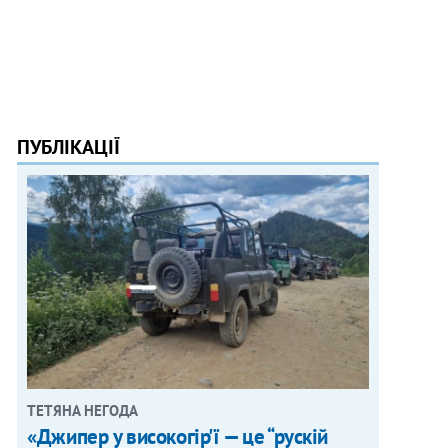
ПУБЛІКАЦІЇ
ТЕТЯНА НЕГОДА
«Джипер у високогір'ї — це “рускій