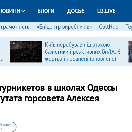
НОВИНИ
БЛОГИ
ДОСЬЄ
LB.LIVE
 грамотність
«Епіцентр виробників»
CultHub
Те
Київ перебував під атакою
балістики і реактивних БпЛА. Є
 з
жертва і поранені (оновлено)
турникетов в школах Одессы
путата горсовета Алексея
 бажане
e