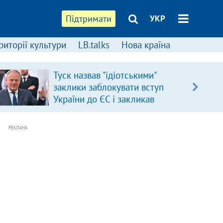
Підтримати
УКР
риторії культури
LB.talks
Нова країна
Туск назвав "ідіотськими"
заклики заблокувати вступ
України до ЄС і закликав
припинити антиукраїнську
риторику
РЕКЛАМА