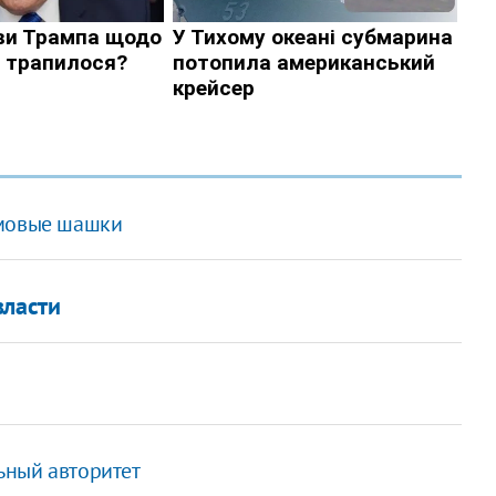
ымовые шашки
власти
ьный авторитет