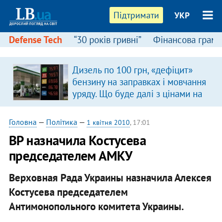
Підтримати
УКР
Defense Tech
“30 років гривні”
Фінансова грамо
Дизель по 100 грн, «дефіцит»
бензину на заправках і мовчання
уряду. Що буде далі з цінами на
пальне?
Головна
—
Політика
—
1 квітня 2010
, 17:01
ВР назначила Костусева
председателем АМКУ
Верховная Рада Украины назначила Алексея
Костусева председателем
Антимонопольного комитета Украины.