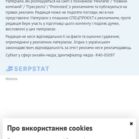
Матеріали, які розміщуються на сайті з позначкою "Реклама" / "Новини
компаній" / "Пресреліз" / "Promoted", є рекламними та публікуються на
правах реклами. Редакція може не поділяти погляди, які в них
представлені. Матеріали з плашкою СПЕЦПРОЄКТ є рекламними, проте
редакція бере участь у підготовці цього контенту і поділяє думки,
висловлені у цих матеріалах.
Редакція не несе відповідальності за факти та оціночні судження,
оприлюднені у рекламних матеріалах. Згідно з українським
законодавством, відповідальність за зміст реклами несе рекламодавець.
Cуб'єкт у сфері онлайн-медіа; ідентифікатор медіа - R40-05097
РЕКЛАМА
Про використання cookies