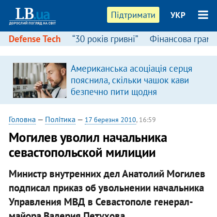
Підтримати
УКР
Defense Tech
“30 років гривні”
Фінансова грамо
Американська асоціація серця
я
пояснила, скільки чашок кави
безпечно пити щодня
Головна
—
Політика
—
17 березня 2010
, 16:59
Могилев уволил начальника
севастопольской милиции
Министр внутренних дел Анатолий Могилев
подписал приказ об увольнении начальника
Управления МВД в Севастополе генерал-
майора Валерия Петухова.