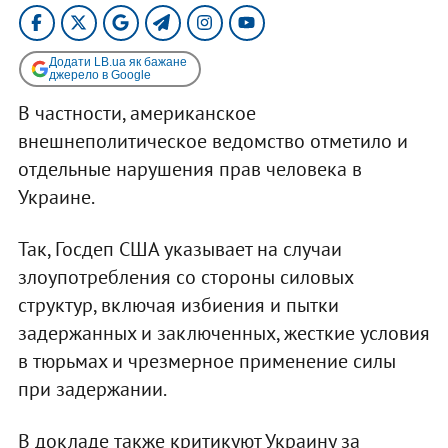
Додати LB.ua як бажане
джерело в Google
В частности, американское
внешнеполитическое ведомство отметило и
отдельные нарушения прав человека в
Украине.
Так, Госдеп США указывает на случаи
злоупотребления со стороны силовых
структур, включая избиения и пытки
задержанных и заключенных, жесткие условия
в тюрьмах и чрезмерное применение силы
при задержании.
В докладе также критикуют Украину за