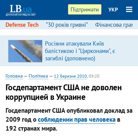
Підтримати
УКР
Defense Tech
“30 років гривні”
Фінансова грамо
Росіяни атакували Київ
я
балістикою і "Цирконами", є
загиблі (доповнено)
Головна
—
Політика
—
12 березня 2010
, 09:20
Госдепартамент США не доволен
коррупцией в Украине
Госдепартамент США опубликовал доклад за
2009 год о
соблюдении прав человека
в
192 странах мира.