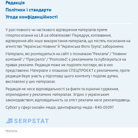
Редакція
Політики і стандарти
Угода конфіденційності
У разі повного чи часткового відтворення матеріалів пряме
гіперпосилання на LB.ua обов'язкове! Передрук, копіювання,
відтворення або інше використання матеріалів, що містять посилання на
агентство "Українськi Новини" й "Українська Фото Група", заборонено.
Матеріали, які розміщуються на сайті з позначкою "Реклама" / "Новини
компаній" / "Пресреліз" / "Promoted", є рекламними та публікуються на
правах реклами. Редакція може не поділяти погляди, які в них
представлені. Матеріали з плашкою СПЕЦПРОЄКТ є рекламними, проте
редакція бере участь у підготовці цього контенту і поділяє думки,
висловлені у цих матеріалах.
Редакція не несе відповідальності за факти та оціночні судження,
оприлюднені у рекламних матеріалах. Згідно з українським
законодавством, відповідальність за зміст реклами несе рекламодавець.
Cуб'єкт у сфері онлайн-медіа; ідентифікатор медіа - R40-05097
РЕКЛАМА