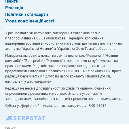
Івенти
Редакція
Політики і стандарти
Угода конфіденційності
У разі повного чи часткового відтворення матеріалів пряме
гіперпосилання на LB.ua обов'язкове! Передрук, копіювання,
відтворення або інше використання матеріалів, що містять посилання на
агентство "Українськi Новини" й "Українська Фото Група", заборонено.
Матеріали, які розміщуються на сайті з позначкою "Реклама" / "Новини
компаній" / "Пресреліз" / "Promoted", є рекламними та публікуються на
правах реклами. Редакція може не поділяти погляди, які в них
представлені. Матеріали з плашкою СПЕЦПРОЄКТ є рекламними, проте
редакція бере участь у підготовці цього контенту і поділяє думки,
висловлені у цих матеріалах.
Редакція не несе відповідальності за факти та оціночні судження,
оприлюднені у рекламних матеріалах. Згідно з українським
законодавством, відповідальність за зміст реклами несе рекламодавець.
Cуб'єкт у сфері онлайн-медіа; ідентифікатор медіа - R40-05097
РЕКЛАМА