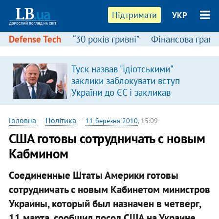
Підтримати
УКР
Defense Tech
“30 років гривні”
Фінансова грамо
Туск назвав "ідіотськими"
в
заклики заблокувати вступ
України до ЄС і закликав
припинити антиукраїнську
риторику
Головна
—
Політика
—
11 березня 2010
, 15:09
США готовы сотрудничать с новым
Кабмином
Соединенные Штаты Америки готовы
сотрудничать с новым Кабинетом министров
Украины, который был назначен в четверг,
11 марта, сообщил посол США на Украине