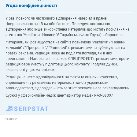
Угода конфіденційності
У разі повного чи часткового відтворення матеріалів пряме
гіперпосилання на LB.ua обов'язкове! Передрук, копіювання,
відтворення або інше використання матеріалів, що містять посилання на
агентство "Українськi Новини" й "Українська Фото Група", заборонено.
Матеріали, які розміщуються на сайті з позначкою "Реклама" / "Новини
компаній" / "Пресреліз" / "Promoted", є рекламними та публікуються на
правах реклами. Редакція може не поділяти погляди, які в них
представлені. Матеріали з плашкою СПЕЦПРОЄКТ є рекламними, проте
редакція бере участь у підготовці цього контенту і поділяє думки,
висловлені у цих матеріалах.
Редакція не несе відповідальності за факти та оціночні судження,
оприлюднені у рекламних матеріалах. Згідно з українським
законодавством, відповідальність за зміст реклами несе рекламодавець.
Cуб'єкт у сфері онлайн-медіа; ідентифікатор медіа - R40-05097
РЕКЛАМА