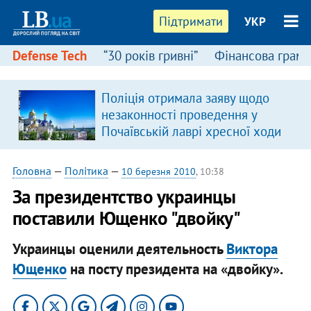
Підтримати
УКР
Defense Tech
“30 років гривні”
Фінансова грамо
Поліція отримала заяву щодо
незаконності проведення у
Почаївській лаврі хресної ходи
Головна
—
Політика
—
10 березня 2010
, 10:38
За президентство украинцы
поставили Ющенко "двойку"
Украинцы оценили деятельность
Виктора
Ющенко
на посту президента на «двойку».