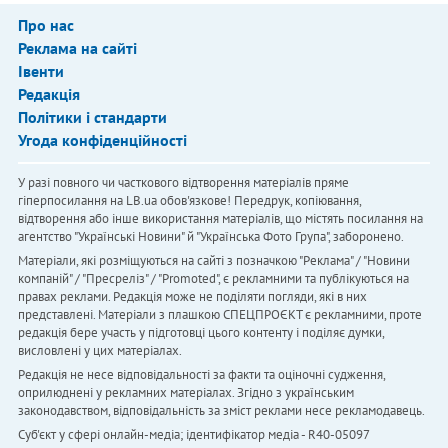
Про нас
Реклама на сайті
Івенти
Редакція
Політики і стандарти
Угода конфіденційності
У разі повного чи часткового відтворення матеріалів пряме
гіперпосилання на LB.ua обов'язкове! Передрук, копіювання,
відтворення або інше використання матеріалів, що містять посилання на
агентство "Українськi Новини" й "Українська Фото Група", заборонено.
Матеріали, які розміщуються на сайті з позначкою "Реклама" / "Новини
компаній" / "Пресреліз" / "Promoted", є рекламними та публікуються на
правах реклами. Редакція може не поділяти погляди, які в них
представлені. Матеріали з плашкою СПЕЦПРОЄКТ є рекламними, проте
редакція бере участь у підготовці цього контенту і поділяє думки,
висловлені у цих матеріалах.
Редакція не несе відповідальності за факти та оціночні судження,
оприлюднені у рекламних матеріалах. Згідно з українським
законодавством, відповідальність за зміст реклами несе рекламодавець.
Cуб'єкт у сфері онлайн-медіа; ідентифікатор медіа - R40-05097