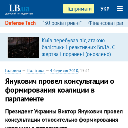
Підтримати
УКР
Defense Tech
“30 років гривні”
Фінансова грамо
Київ перебував під атакою
балістики і реактивних БпЛА. Є
жертва і поранені (оновлено)
Головна
—
Політика
—
4 березня 2010
, 15:21
Янукович провел консультации о
формирования коалиции в
парламенте
Президент Украины Виктор Янукович провел
консультации относительно формирования
коалиции в парламенте.