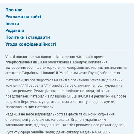
Про нас
Реклама на сайті
Івенти
Редакція
Політики і стандарти
Угода конфіденційності
У разі повного чи часткового відтворення матеріалів пряме
гіперпосилання на LB.ua обов'язкове! Передрук, копіювання,
відтворення або інше використання матеріалів, що містять посилання на
агентство "Українськi Новини" й "Українська Фото Група", заборонено.
Матеріали, які розміщуються на сайті з позначкою "Реклама" / "Новини
компаній" / "Пресреліз" / "Promoted", є рекламними та публікуються на
правах реклами. Редакція може не поділяти погляди, які в них
представлені. Матеріали з плашкою СПЕЦПРОЄКТ є рекламними, проте
редакція бере участь у підготовці цього контенту і поділяє думки,
висловлені у цих матеріалах.
Редакція не несе відповідальності за факти та оціночні судження,
оприлюднені у рекламних матеріалах. Згідно з українським
законодавством, відповідальність за зміст реклами несе рекламодавець.
Cуб'єкт у сфері онлайн-медіа; ідентифікатор медіа - R40-05097