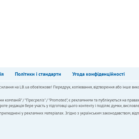
ія
Політики і стандарти
Угода конфіденційності
силання на LB.ua обов'язкове! Передрук, копіювання, відтворення або інше вико
ни компаній" / "Пресреліз" / "Promoted", є рекламними та публікуються на права
 редакція бере участь у підготовці цього контенту і поділяє думки, висловле
 оприлюднені у рекламних матеріалах. Згідно з українським законодавством, від