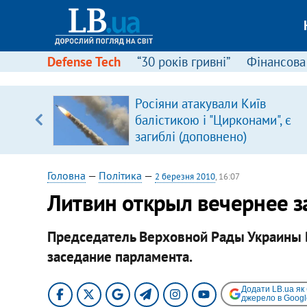
Defense Tech
“30 років гривні”
Фінансова
Росіяни атакували Київ
уп
балістикою і "Цирконами", є
загиблі (доповнено)
ку
Головна
—
Політика
—
2 березня 2010
, 16:07
Литвин открыл вечернее з
Председатель Верховной Рады Украины 
заседание парламента.
Додати LB.ua як
джерело в Googl