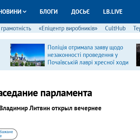
НОВИНИ
БЛОГИ
ДОСЬЄ
LB.LIVE
 грамотність
«Епіцентр виробників»
CultHub
Те
Поліція отримала заяву щодо
незаконності проведення у
Почаївській лаврі хресної ходи
аседание парламента
Владимир Литвин открыл вечернее
 бажане
e