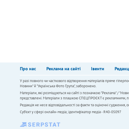
Про нас
Реклама на сайті
Івенти
Редакц
У разі повного чи часткового відтворення матеріалів пряме гіперпо
Новини" й "Українська Фото Група", заборонено.
Матеріали, які розміщуються на сайті з позначкою "Реклама" / "Нови
представлені. Матеріали з плашкою СПЕЦПРОЄКТ є рекламними, проте
Редакція не несе відповідальності за факти та оціночні судження,
Cуб'єкт у сфері онлайн-медіа; ідентифікатор медіа - R40-05097