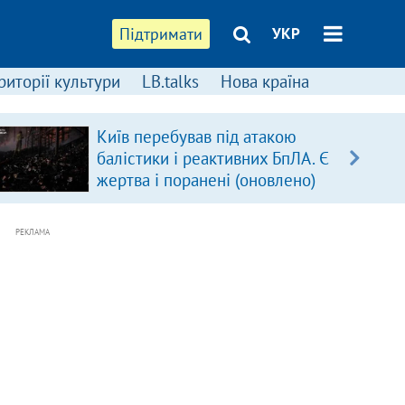
Підтримати
УКР
риторії культури
LB.talks
Нова країна
Київ перебував під атакою
балістики і реактивних БпЛА. Є
жертва і поранені (оновлено)
РЕКЛАМА