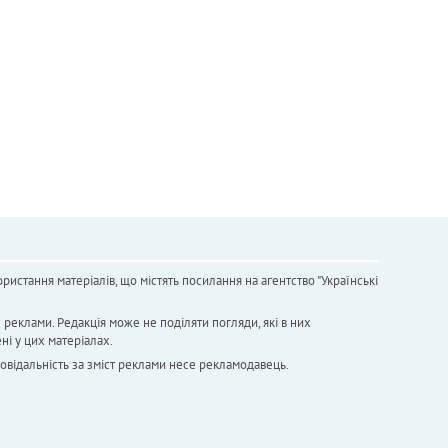
ристання матеріалів, що містять посилання на агентство "Українськi
х реклами. Редакція може не поділяти погляди, які в них
ні у цих матеріалах.
повідальність за зміст реклами несе рекламодавець.