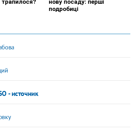
абова
ций
О - источник
овку