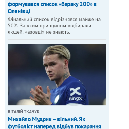
формувався список «бараку 200» в
Оленівці
Фінальний список відрізнявся майже на
50%. За яким принципом відбирали
людей, «азовці» не знають.
ВІТАЛІЙ ТКАЧУК
Михайло Мудрик – вільний. Як
футболіст наперед відбув покарання