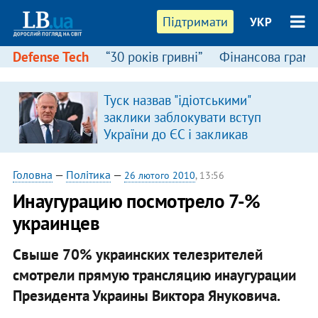
Підтримати
УКР
Defense Tech
“30 років гривні”
Фінансова грамо
Туск назвав "ідіотськими"
я
заклики заблокувати вступ
України до ЄС і закликав
припинити антиукраїнську
риторику
Головна
—
Політика
—
26 лютого 2010
, 13:56
Инаугурацию посмотрело 7-%
украинцев
Свыше 70% украинских телезрителей
смотрели прямую трансляцию инаугурации
Президента Украины Виктора Януковича.