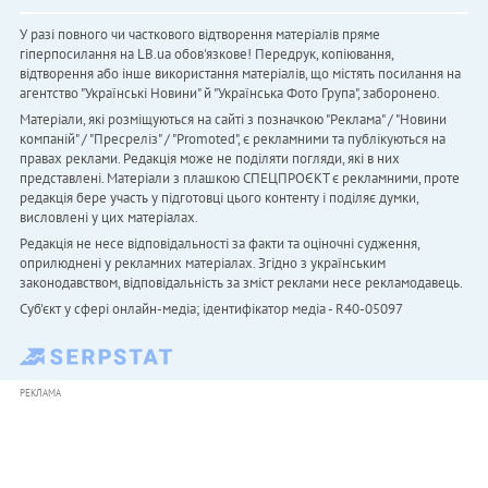
У разі повного чи часткового відтворення матеріалів пряме
гіперпосилання на LB.ua обов'язкове! Передрук, копіювання,
відтворення або інше використання матеріалів, що містять посилання на
агентство "Українськi Новини" й "Українська Фото Група", заборонено.
Матеріали, які розміщуються на сайті з позначкою "Реклама" / "Новини
компаній" / "Пресреліз" / "Promoted", є рекламними та публікуються на
правах реклами. Редакція може не поділяти погляди, які в них
представлені. Матеріали з плашкою СПЕЦПРОЄКТ є рекламними, проте
редакція бере участь у підготовці цього контенту і поділяє думки,
висловлені у цих матеріалах.
Редакція не несе відповідальності за факти та оціночні судження,
оприлюднені у рекламних матеріалах. Згідно з українським
законодавством, відповідальність за зміст реклами несе рекламодавець.
Cуб'єкт у сфері онлайн-медіа; ідентифікатор медіа - R40-05097
РЕКЛАМА