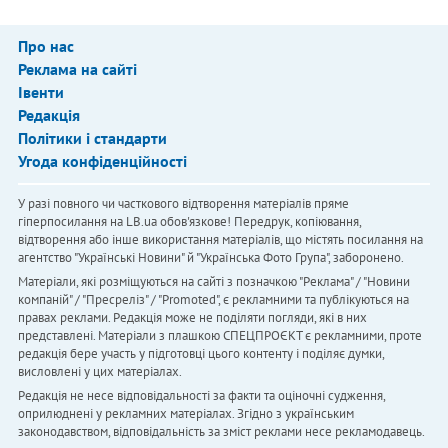
Про нас
Реклама на сайті
Івенти
Редакція
Політики і стандарти
Угода конфіденційності
У разі повного чи часткового відтворення матеріалів пряме
гіперпосилання на LB.ua обов'язкове! Передрук, копіювання,
відтворення або інше використання матеріалів, що містять посилання на
агентство "Українськi Новини" й "Українська Фото Група", заборонено.
Матеріали, які розміщуються на сайті з позначкою "Реклама" / "Новини
компаній" / "Пресреліз" / "Promoted", є рекламними та публікуються на
правах реклами. Редакція може не поділяти погляди, які в них
представлені. Матеріали з плашкою СПЕЦПРОЄКТ є рекламними, проте
редакція бере участь у підготовці цього контенту і поділяє думки,
висловлені у цих матеріалах.
Редакція не несе відповідальності за факти та оціночні судження,
оприлюднені у рекламних матеріалах. Згідно з українським
законодавством, відповідальність за зміст реклами несе рекламодавець.