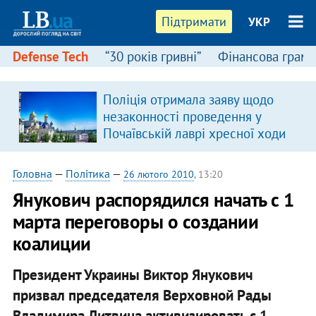
Підтримати
УКР
Defense Tech
“30 років гривні”
Фінансова грамо
Поліція отримала заяву щодо
незаконності проведення у
Почаївській лаврі хресної ходи
Головна
—
Політика
—
26 лютого 2010
, 13:20
Янукович распорядился начать с 1
марта переговоры о создании
коалиции
Президент Украины Виктор Янукович
призвал председателя Верховной Рады
Владимира Литвина активизировать с 1