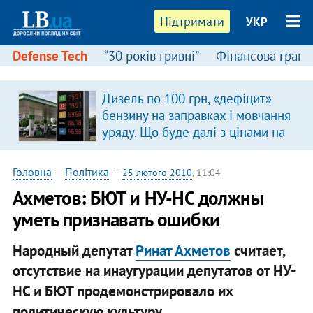
Підтримати
УКР
Defense Tech
“30 років гривні”
Фінансова грамо
Дизель по 100 грн, «дефіцит»
в
бензину на заправках і мовчання
уряду. Що буде далі з цінами на
пальне?
Головна
—
Політика
—
25 лютого 2010
, 11:04
Ахметов: БЮТ и НУ-НС должны
уметь признавать ошибки
Народный депутат
Ринат Ахметов
считает,
отсутствие на инаугурации депутатов от НУ-
НС и БЮТ продемонстрировало их
политическую культуру.