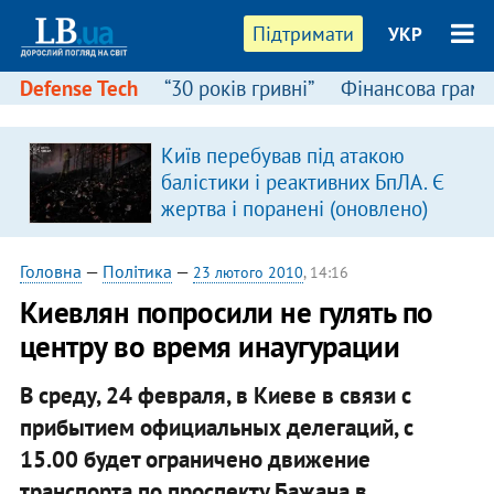
Підтримати
УКР
Defense Tech
“30 років гривні”
Фінансова грамо
Київ перебував під атакою
балістики і реактивних БпЛА. Є
жертва і поранені (оновлено)
Головна
—
Політика
—
23 лютого 2010
, 14:16
Киевлян попросили не гулять по
центру во время инаугурации
В среду, 24 февраля, в Киеве в связи с
прибытием официальных делегаций, с
15.00 будет ограничено движение
транспорта по проспекту Бажана в