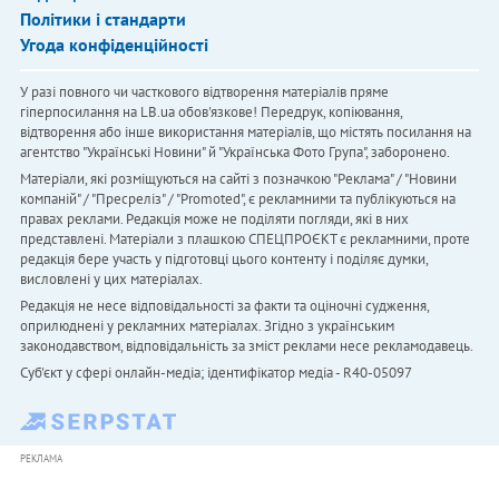
Політики і стандарти
Угода конфіденційності
У разі повного чи часткового відтворення матеріалів пряме
гіперпосилання на LB.ua обов'язкове! Передрук, копіювання,
відтворення або інше використання матеріалів, що містять посилання на
агентство "Українськi Новини" й "Українська Фото Група", заборонено.
Матеріали, які розміщуються на сайті з позначкою "Реклама" / "Новини
компаній" / "Пресреліз" / "Promoted", є рекламними та публікуються на
правах реклами. Редакція може не поділяти погляди, які в них
представлені. Матеріали з плашкою СПЕЦПРОЄКТ є рекламними, проте
редакція бере участь у підготовці цього контенту і поділяє думки,
висловлені у цих матеріалах.
Редакція не несе відповідальності за факти та оціночні судження,
оприлюднені у рекламних матеріалах. Згідно з українським
законодавством, відповідальність за зміст реклами несе рекламодавець.
Cуб'єкт у сфері онлайн-медіа; ідентифікатор медіа - R40-05097
РЕКЛАМА